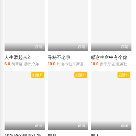
高清
高清
高清
人生滑起来2
寻秘不老泉
感谢生命中有个你
6.0
10.0
10.0
凯蒂娅·温特,乌尔夫·斯坦伯格
约翰·卡拉辛斯基,娜塔莉·波特曼,艾莎·冈萨雷斯,多姆纳尔·格里森,卡门·艾乔戈,斯坦利·图齐,拉兹·阿隆索,阿里安·穆阿耶德,米迦勒·埃普,丹尼尔·德·博格,拉塞尔·巴洛格,本杰明·奇夫斯,帕布罗·迪斯卡,唐尼
秦宇,李芷珺,英壮,麦家琪
剧情片
剧情片
剧情片
高清
高清
高清
我死掉的朋友佐伊
四月
罪人