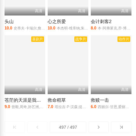
高清
高清
高清
头山
心之所爱
会计刺客2
10.0
10.0
8.0
史蒂夫·卡瑞尔,詹森·舒瓦兹曼,科里·迈克尔·史密斯,拉米·尤素夫,丹尼尔·奥雷斯克斯,哈德莉·罗宾逊,大卫·汤普森
本杰明·维库纳,朱丽叶塔·迪亚兹
本·阿弗莱克,乔·博恩瑟,辛希亚·阿戴-罗宾森,丹妮艾拉·皮内达,J·K·西蒙斯,艾莉森·罗伯逊,艾莉森·赖特,罗伯特·摩根,格兰特·哈维,安德鲁·霍华德,隆巴多·博伊尔,迈克尔·图尔克,钱佛南
喜剧片
战争片
动作片
高清
高清
高清
苍茫的天涯是我的爱
救命稻草
救赎一击
9.0
7.0
6.0
曾毅,周奇,孙艺洲,柳岩,王玉雯
塔拉吉·P·汉森,缇雅娜·泰勒,洛克蒙·邓巴,德里克·菲利普斯,格林·特鲁曼,雪莉·谢波德,贾斯廷·詹姆斯·柏伊金,蒂尔基·琼斯
西丽尔·甘恩,爱丽丝·贝拉迪
497 / 497