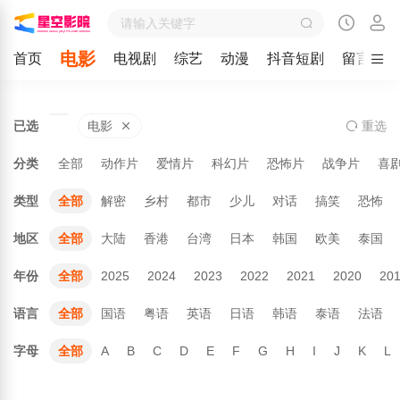
电影
首页
电视剧
综艺
动漫
抖音短剧
留言
已选
电影
重
选
分类
全部
动作片
爱情片
科幻片
恐怖片
战争片
喜
类型
全部
解密
乡村
都市
少儿
对话
搞笑
恐怖
地区
全部
大陆
香港
台湾
日本
韩国
欧美
泰国
年份
全部
2025
2024
2023
2022
2021
2020
20
语言
全部
国语
粤语
英语
日语
韩语
泰语
法语
字母
全部
A
B
C
D
E
F
G
H
I
J
K
L