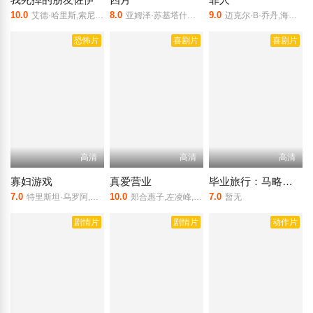
10.0
8.0
9.0
艾德·哈里斯,索尼夸·马丁-格林,娜塔丽·莫瑞丝,摩根·弗里曼,乌特卡什·安邦德卡尔,格洛利亚·鲁本
亚姆泽·苏基塔什威利,卡卡·金祖拉什威利,梅拉布·尼尼泽,罗扎·坎切什威利,安娜·尼科拉娃
迈克尔·B·乔丹,海莉·斯坦菲尔德,杰克·奥康奈尔,乌米·马萨库,杰米·劳森,奥玛·本森·米勒,德尔罗伊·林多,罗拉·科克,李丽君,迪内·泰勒,克里斯蒂安·罗宾森,西奥多斯·克莱恩,格拉伦·布莱恩特·班克斯,法比奥
恐怖片
喜剧片
喜剧片
高清
高清
高清
寡妇游戏
真爱营业
毕业旅行：马略卡岛
7.0
10.0
7.0
特里斯坦·乌罗阿,伊万娜·巴克罗,卡门·马奇
郑合惠子,左凌峰,贾冰,刘同,郝瀚
暂无
剧情片
剧情片
动作片