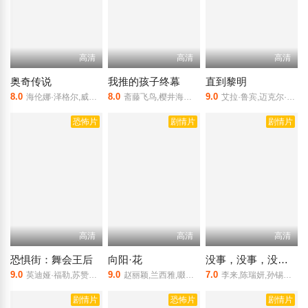
高清
高清
高清
奥奇传说
我推的孩子终幕
直到黎明
8.0
8.0
9.0
海伦娜·泽格尔,威廉·达福,菲恩·伍法德,艾米丽·沃森
斋藤飞鸟,樱井海音,齐藤渚,原菜乃华,茅岛水树,志水彩乃,吉田钢太郎,仓科加奈,金子统昭,要润,二宫和也
艾拉·鲁宾,迈克尔·西米诺,柳智英,敖德萨·阿德隆,玛雅·米切尔
恐怖片
剧情片
剧情片
高清
高清
高清
恐惧街：舞会王后
向阳·花
没事，没事，没事！
9.0
9.0
7.0
英迪娅·福勒,苏赞娜·桑,菲娜·斯特拉扎,克里斯·克莱因,大卫·伊亚科诺
赵丽颖,兰西雅,啜妮,王菊,程潇
李来,陈瑞妍,孙锡久,郑受彬,李正河
剧情片
恐怖片
剧情片