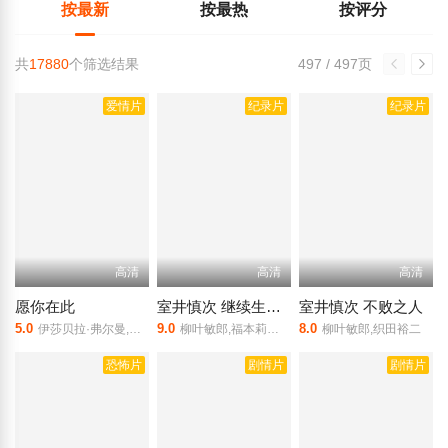
按最新
按最热
按评分
共
17880
个筛选结果
497 / 497页
爱情片
纪录片
纪录片
高清
高清
高清
愿你在此
室井慎次 继续生活之人
室井慎次 不败之人
5.0
9.0
8.0
伊莎贝拉·弗尔曼,梅纳·玛索德,吉米·费尔斯,乔希·卡拉斯,詹妮弗·格雷,凯尔塞·格拉玛,乔丹·加文瑞斯
柳叶敏郎,福本莉子,斋藤润,松下洸平,矢本悠马,丹生明里,松本岳,西村直人,真矢美纪,笕利夫,饭岛直子,小泽仁志,木场胜己,加藤浩次,稻森泉,石田良子,小泉今日子
柳叶敏郎,织田裕二
恐怖片
剧情片
剧情片