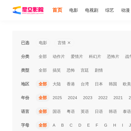
首页
电影
电视剧
综艺
动漫
已选
电影
言情
分类
全部
动作片
爱情片
科幻片
恐怖片
战
类型
全部
搞笑
恐怖
宫廷
剧情
地区
全部
大陆
香港
台湾
日本
韩国
欧美
年份
全部
2025
2024
2023
2022
2021
2
语言
全部
国语
粤语
英语
日语
韩语
泰语
字母
全部
A
B
C
D
E
F
G
H
I
J