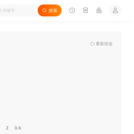
搜索
重
新筛
选
Z
0-9