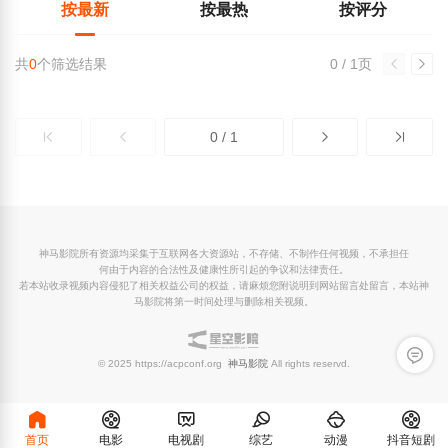
按最新
按最热
按评分
共
0
个筛选结果
0 / 1页
0 / 1
神马影院所有资源均采集于互联网各大资源站，不存储、不制作任何视频，不承担任
何由于内容的合法性及健康性所引起的争议和法律责任。
若本站收录视频内容侵犯了相关权益公司的权益，请麻烦您附说明到网站留言处留言，本站神
马影院将第一时间处理与删除相关视频。
留言反
© 2025 https://acpconf.org
神马影院
All rights reservd.
首页
电影
电视剧
综艺
动漫
抖音短剧