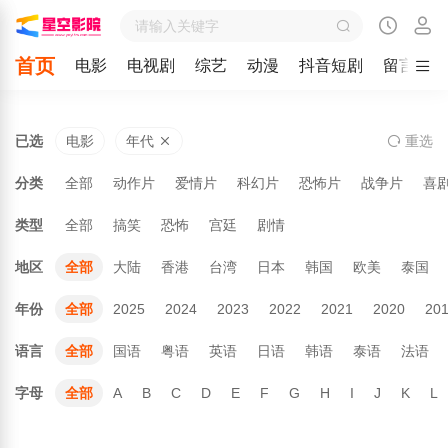
首页
电影
电视剧
综艺
动漫
抖音短剧
留言
已选
电影
年代
重
选
分类
全部
动作片
爱情片
科幻片
恐怖片
战争片
喜
类型
全部
搞笑
恐怖
宫廷
剧情
地区
全部
大陆
香港
台湾
日本
韩国
欧美
泰国
年份
全部
2025
2024
2023
2022
2021
2020
20
语言
全部
国语
粤语
英语
日语
韩语
泰语
法语
字母
全部
A
B
C
D
E
F
G
H
I
J
K
L