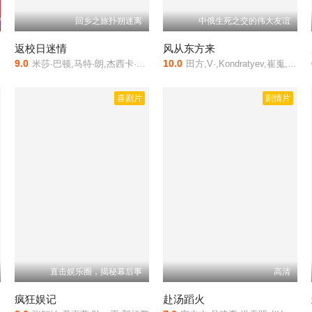
回乡之旅扑朔迷离
中俄生死之交的伟大友谊
返校日迷情
风从东方来
9.0
10.0
米莎·巴顿,马特·朗,杰西卡·斯特普,迈克尔·兰德斯,尼克·帕斯奎尔
田方,V·,Kondratyev,崔嵬,伊万·德米特里耶夫
喜剧片
剧情片
直击娱乐圈，揭秘幕后事
高清
疯狂娱记
赴汤蹈火