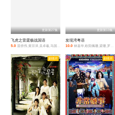
更新第27集
更新第13集
飞虎之雷霆极战国语
发现湾粤语
5.0
10.0
苗侨伟,黄宗泽,吴卓羲,马国明,蒙嘉慧,余香凝,李·佩斯,苟芸慧,张曦雯,陈山聪,吴启华,蔡洁,姜大卫,刘佩玥,汪明荃,梁竞徽,周志文,王敏德,吴沚默,杨玉梅,王卓淇,李思雅,李豪,麦长青,彭纪谚,陳戩浩,梁百川,陈诺忠,蔡苑庭,林嘉华,陈秀珠,黄庭锋,潘志文,郑子诚,谭凯琪,易宇航,杨证桦,吴瑞庭,何浩文,杨靖彤,吴业坤,黎燕珊,王俊棠,黄柏文
林嘉华,欧阳佩珊,梁珊,罗兰,陈齐颂
剧情片
剧情片