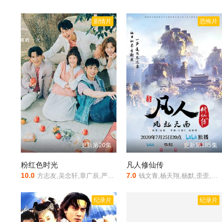
剧情片
恐怖片
更新第20集
更新第185集
粉红色时光
凡人修仙传
10.0
7.0
方志友,吴念轩,章广辰,严正岚,陈彦允,徐钧浩
钱文青,杨天翔,杨默,歪歪,谷江山,乔诗语,佟心竹
纪录片
纪录片