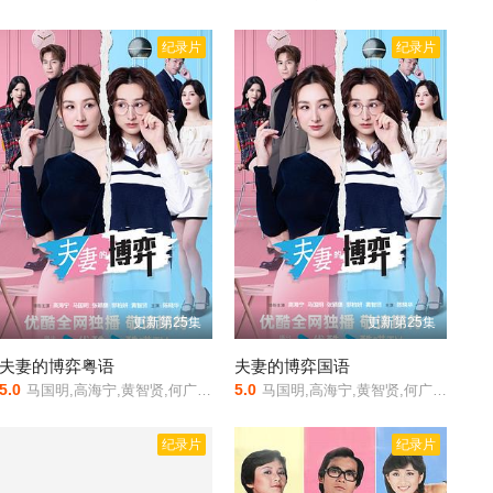
纪录片
纪录片
更新第25集
更新第25集
夫妻的博弈粤语
夫妻的博弈国语
5.0
5.0
马国明,高海宁,黄智贤,何广沛,张颕康,陈晓华,游嘉欣,郭柏妍,邓智坚
马国明,高海宁,黄智贤,何广沛,张颕康,陈晓华,游嘉欣,郭柏妍,邓智坚
纪录片
纪录片