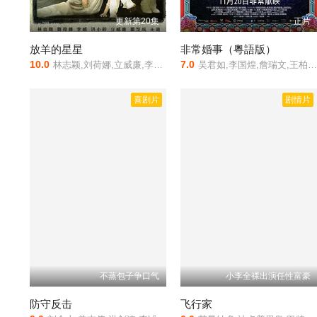
更新第20集
正片
放羊的星星
非常婚事（粵語版）
10.0
7.0
林志颖,刘荷娜,立威廉,李威,洪小铃
吴君如,李国煌,詹瑞文,王柏杰,肯士·菲茨杰拉德,Keane,Chan,陈建彬,程旭辉
喜剧片
剧情片
不蒸包子争口气
小李全裸出演任性富豪
防守反击
飞行家