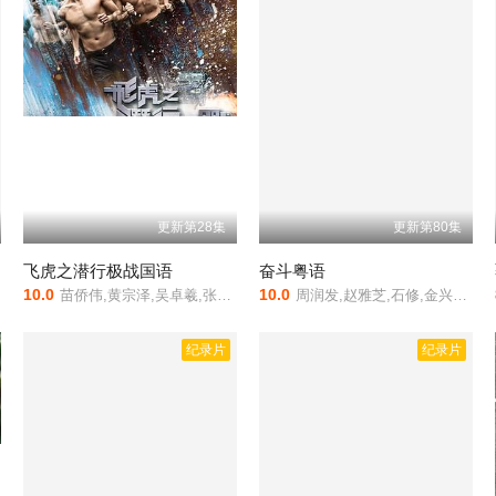
更新第28集
更新第80集
飞虎之潜行极战国语
奋斗粤语
10.0
10.0
苗侨伟,黄宗泽,吴卓羲,张兆辉,王敏德,吴岱融,王敏奕,梁竞徽,黄子恒,陈山聪,伍咏薇,龚慈恩,刘美娟,黄智雯,陈凯琳,高海宁,郑雪儿,何珮瑜,吴思佳
周润发,赵雅芝,石修,金兴贤,曾庆瑜,郭锋,南红,李香琴,冯淬帆
纪录片
纪录片