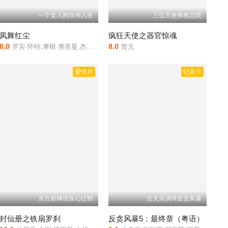
一个女人的坎坷人生
三位天使勇救总统
凤舞红尘
疯狂天使之器官惊魂
6.0
8.0
罗宾·怀特,摩根·弗里曼,杰里米·布雷特
暂无
爱情片
纪录片
东方新神话良心巨制
古天乐演绎反贪风暴
封仙册之铁扇罗刹
反贪风暴5：最终章（粤语）