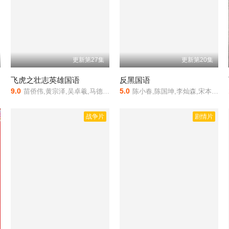
更新第27集
更新第20集
飞虎之壮志英雄国语
反黑国语
9.0
5.0
苗侨伟,黄宗泽,吴卓羲,马德钟,张兆辉,陈豪,郭晋安,王敏德,梁竞徽,萧正楠,陈滢
陈小春,陈国坤,李灿森,宋本中,陈惠敏,吴志雄,吴孟达,王合喜,彭敬慈,陈嘉桓,柯有伦,张建声,吴岱融,周群达,陈保元,何华超,姜文杰,李天翔,李忠希,黄伊汶,郑希怡,陈米麒,汤怡,郭奕芯,陈欣健,黄柏文,吴家丽,吴毅将,卢惠光,骏雄,黄树棠
战争片
剧情片