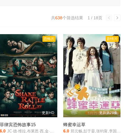
共
638
个筛选结果
1 / 18页
恐怖片
剧情片
更新HD
更新第23集
菲律宾恐怖故事15
蜂蜜幸运草
6.0
6.0
JC·德·维拉,布莱恩·西,金·阿蒂恩萨
郑元畅,彭于晏,张钧甯,李国毅,伊藤千晃