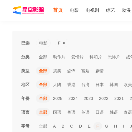
首页
电影
电视剧
综艺
动漫
已选
电影
F
分类
全部
动作片
爱情片
科幻片
恐怖片
战
类型
全部
搞笑
恐怖
宫廷
剧情
地区
全部
大陆
香港
台湾
日本
韩国
欧美
年份
全部
2025
2024
2023
2022
2021
2
语言
全部
国语
粤语
英语
日语
韩语
泰语
字母
全部
A
B
C
D
E
F
G
H
I
J