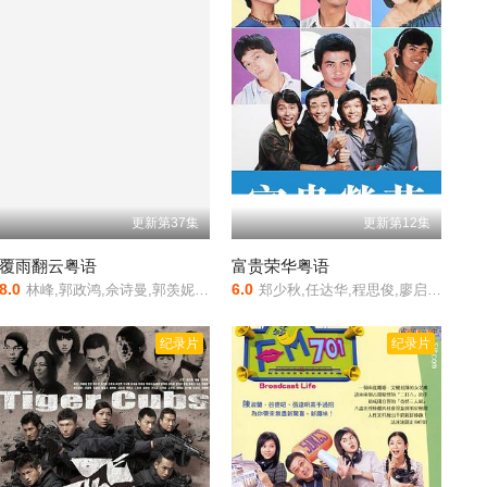
更新第37集
更新第12集
覆雨翻云粤语
富贵荣华粤语
8.0
6.0
林峰,郭政鸿,佘诗曼,郭羡妮,姜大卫,黄宗泽
郑少秋,任达华,程思俊,廖启智,陈秀珠,叶德娴,梁珊,刘雅丽
纪录片
纪录片