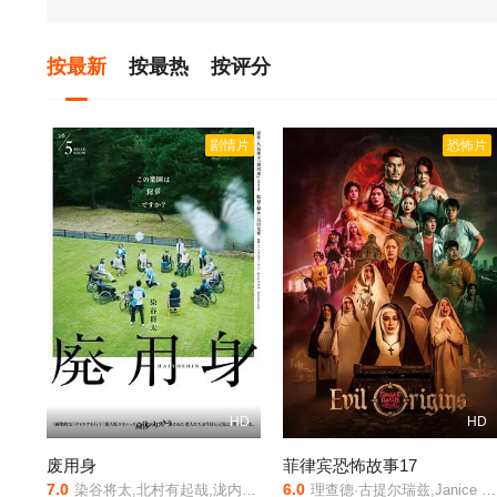
按最新
按最热
按评分
剧情片
恐怖片
HD
HD
废用身
菲律宾恐怖故事17
7.0
6.0
染谷将太,北村有起哉,泷内公美
理查德·古提尔瑞兹,Janice de Belen,伊万娜·阿拉维,卡拉·阿贝拉娜,Manilyn Reynes,罗伊莎·安达里奥,弗朗辛·迪亚兹,赛斯·费丁,Fyang Smith,JM Ibarra,Dustin Yu,伊萨贝尔·奥尔特加,Ashley Ortega,阿拉·米娜,Arlene Muhlach,卡琳娜·包蒂斯塔,Matt Lozano,Althea Ablan,伊莱贾·阿莱霍,M