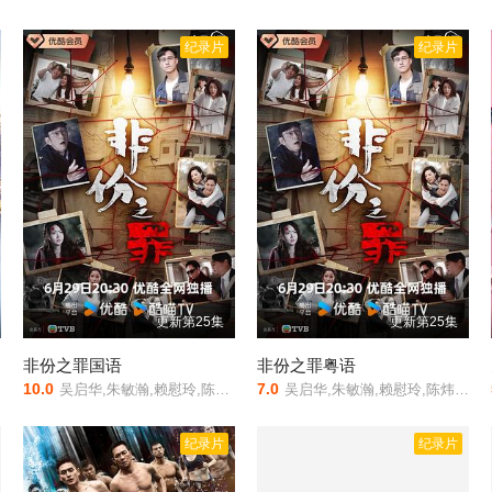
纪录片
纪录片
更新第25集
更新第25集
非份之罪国语
非份之罪粤语
10.0
7.0
吴启华,朱敏瀚,赖慰玲,陈炜,吴伟豪,单立文,阮浩棕,刘佩玥,徐荣,何沛珈,贝安琪,戴祖仪,游嘉欣,江嘉敏,韦家雄,郑子诚,卢宛茵,李家鼎,谭凯琪,邓智坚,江欣燕,黎燕珊,罗冠兰,苏韵姿,吴沚默,叶靖仪,唐嘉麟,张翼东,胡敏芝,区霭玲,方绍聪,梁证嘉,陈嘉俊,关枫馨,彭翔翎,梁皓楷,李启杰,鬼塚,蔡志恩,罗皓谊,陈俊坚,吴天佑,施焯日,
吴启华,朱敏瀚,赖慰玲,陈炜,吴伟豪,单立文,阮浩棕,刘佩玥,徐荣,何沛珈,贝安琪,戴祖仪,游嘉欣,江嘉敏,韦家雄,郑子诚,卢宛茵,李家鼎,谭凯琪,邓智坚,江欣燕,黎燕珊,罗冠兰,苏韵姿,吴沚默,叶靖仪,唐嘉麟,张翼东,胡敏芝,区霭玲,方绍聪,梁证嘉,陈嘉俊,关枫馨,彭翔翎,梁皓楷,李启杰,鬼塚,蔡志恩,罗皓谊,陈俊坚,吴天佑,施焯日,
纪录片
纪录片