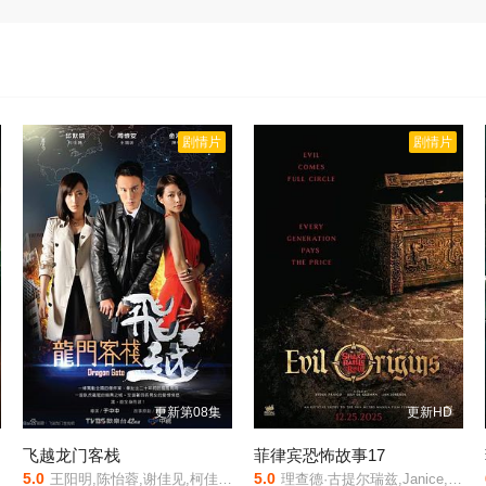
剧情片
剧情片
更新第08集
更新HD
飞越龙门客栈
菲律宾恐怖故事17
5.0
5.0
王阳明,陈怡蓉,谢佳见,柯佳嬿,关诗敏,余晋,朱陆豪,汤志伟,日比野玲,鲍正芳,童毅军,黄泰安,胡世恩,许元康,邹守宏,那维勋,郭耀仁,卢以恩,王道,杨少文,刘承恩
理查德·古提尔瑞兹,Janice,de,Belen