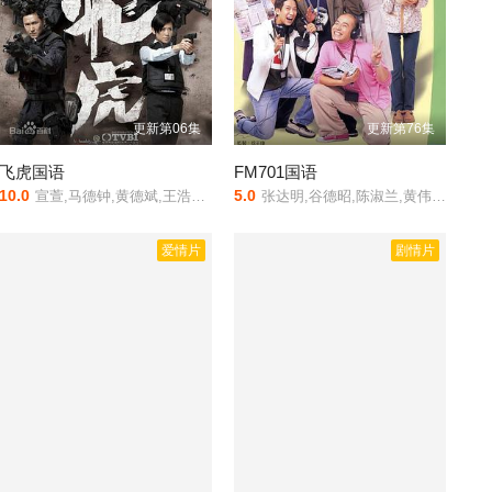
更新第06集
更新第76集
飞虎国语
FM701国语
10.0
5.0
宣萱,马德钟,黄德斌,王浩信,梁竞徽,袁伟豪,翟锋,邓健泓,白彪,卢宛茵,曾伟权,罗子溢,黄智雯,马国明,唐诗咏,林嘉华,贾晓晨,苟芸慧,陈自瑶
张达明,谷德昭,陈淑兰,黄伟文,于洋,汤盈盈,杨怡,小雪
爱情片
剧情片