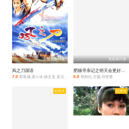
更新第18集
更新第25集
风之刀国语
肥猫寻亲记之明天会更好国语
7.0
5.0
郭富城,梁小冰,林文龙,袁洁莹,蔡少芬,梁家仁,刘江,姚正箐
郑则仕,方圆,归亚蕾
纪录片
纪录片