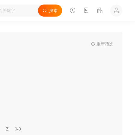
搜索
重
新筛
选
Z
0-9