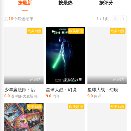
按最新
按最热
按评分
共
16
个筛选结果
1 / 1页
欧美动漫
欧美动漫
欧美动漫
已完结
更新第08集
已完结
少年魔法师：后继者第三季
星球大战：幻境 — 第九个绝地武士
星球大战：幻境—第九个绝地武士
6.0
9.0
9.0
赛琳娜·戈麦斯,格雷格·萨克因
内详
内详
欧美动漫
欧美动漫
欧美动漫