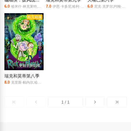
6.0
7.0
6.0
哈米什·林克莱特,米歇尔·C·博尼拉,克里斯托·乔伊·布朗,约翰·迪·马吉欧,埃里克·摩根·斯图尔特,杰森·沃特金斯,加里·安东尼·威廉斯,罗南·拉夫特瑞,格蕾·德丽斯勒,Zach Lazar Hoffman,JP·卡利亚赫,乔什·基顿,马修·尼达姆,拉瑞恩·纽曼,詹姆斯·乌尔班尼亚克
伊恩·卡多尼,哈利·贝尔登,萨拉·乔克,克里斯·帕内尔,斯宾瑟·格拉默
尼克·克罗尔,约翰·木兰尼,杰茜·克莱因,杰森·曼楚克斯,阿尤·艾德维利,弗莱德·阿米森,玛娅·鲁道夫,乔丹·皮尔,Vea Cabral
欧美动漫
更新至第03集
瑞克和莫蒂第八季
8.0
克里斯·帕内尔,哈利·贝尔登,斯宾瑟·格拉默,萨拉·乔克,伊恩·卡多尼
1 / 1