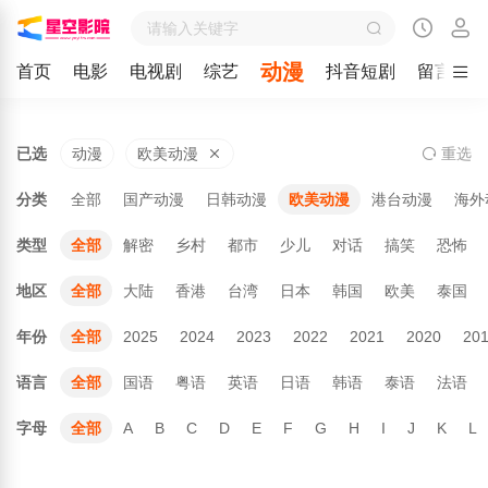
动漫
首页
电影
电视剧
综艺
抖音短剧
留言
已选
动漫
欧美动漫
重
选
分类
全部
国产动漫
日韩动漫
欧美动漫
港台动漫
海外
类型
全部
解密
乡村
都市
少儿
对话
搞笑
恐怖
地区
全部
大陆
香港
台湾
日本
韩国
欧美
泰国
年份
全部
2025
2024
2023
2022
2021
2020
20
语言
全部
国语
粤语
英语
日语
韩语
泰语
法语
字母
全部
A
B
C
D
E
F
G
H
I
J
K
L