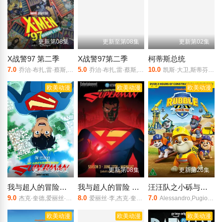
更新第08集
更新至第08集
更新第02集
X战警97 第二季
X战警97第二季
柯蒂斯总统
7.0
5.0
10.0
乔治·布扎,雷·蔡斯,霍莉·周,卡尔·J·杜德,詹妮弗·黑尔,JP·卡利亚赫,罗斯·马昆德,艾莉森·西莉-史密斯,马修·沃特森,伦诺·赞恩,迈克尔·约翰斯顿
乔治·布扎,雷·蔡斯,霍莉·周,卡尔·J·杜德,詹妮弗·黑尔,JP·卡利亚赫,罗斯·马昆德,艾莉森·西莉-史密斯,马修·沃特森,伦诺·赞恩,迈克尔·约翰斯顿
凯斯·大卫,斯蒂芬妮·比翠丝,吉姆·拉什,丹·巴克达尔,凯尔茜·斯科特
欧美动漫
欧美动漫
欧美动漫
更新至第08集
更新第08集
更新第26集
我与超人的冒险第三季
我与超人的冒险 第三季
汪汪队之小砾与工程家族 第三季
9.0
8.0
7.0
杰克·奎德,爱丽丝·李,伊斯梅尔·萨希德,琪亚娜·玛黛拉,小戴维·艾瑞歌,卢卡斯·格拉比,马克斯·迈特尔曼,克里斯·帕内尔,凯萨琳·塔柏,珍妮·提拉多,文森·童,黛布拉·威尔逊
爱丽丝·李,杰克·奎德,卢卡斯·格拉比,黛布拉·威尔逊,马克斯·迈特尔曼,凯萨琳·塔柏,克里斯·帕内尔,文森·童,珍妮·提拉多,伊斯梅尔·萨希德,小戴维·艾瑞歌,琪亚娜·玛黛拉
Alessandro,Pugiotto,Leslie,Adlam,拉克斯顿·汉斯贝克
欧美动漫
欧美动漫
欧美动漫