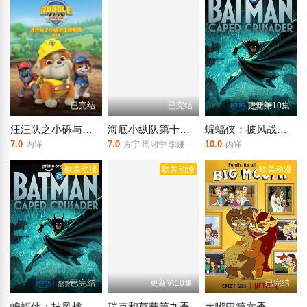
已完结
已完结
更新第10集
汪汪队之小砾与工程家族第三季国语
海底小纵队第十一季
蝙蝠侠：披风战士 第二季
7.0
7.0
10.0
内详
方宇 周湘宁 李姗姗 傅晨阳 李杨 李昊甲 张惠霖 曹凯
内详
欧美动漫
欧美动漫
欧美动漫
已完结
更新第10集
已完结
蝙蝠侠：披风战士第二季
瑞克和莫蒂第九季
大嘴巴第六季