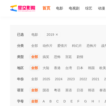
首页
电影
电视剧
综艺
动漫
已选
电影
2019
分类
全部
动作片
爱情片
科幻片
恐怖片
战
类型
全部
搞笑
恐怖
宫廷
剧情
地区
全部
大陆
香港
台湾
日本
韩国
欧美
年份
全部
2025
2024
2023
2022
2021
2
语言
全部
国语
粤语
英语
日语
韩语
泰语
字母
全部
A
B
C
D
E
F
G
H
I
J