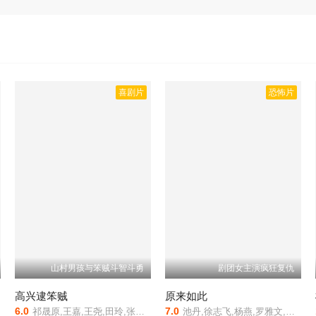
喜剧片
恐怖片
山村男孩与笨贼斗智斗勇
剧团女主演疯狂复仇
高兴逮笨贼
原来如此
6.0
7.0
鸣
祁晟原,王嘉,王尧,田玲,张明健
池丹,徐志飞,杨燕,罗雅文,董燕伟