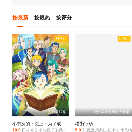
按最新
按最热
按评分
战争片
动作片
更新第17集
特种兵跨境缉拿大毒枭
小书痴的下克上：为了成为图书管理员不择手段！第四季
猎枭行动
10.0
5.0
田村睦心,中岛爱,子安武人,生天目仁美,井口裕香,前野智昭,折笠富美子,小山刚志,日野聪,中博史,内田彩,速水奖
刘腾远,梁家仁,庄小龙,李凤