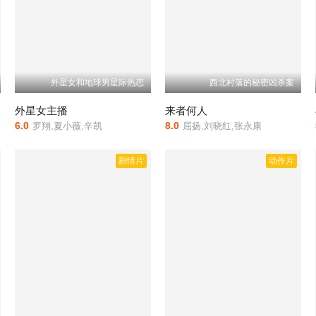
外星女和地球男星际热恋
西北村落的秘密凶杀案
外星女主播
来者何人
6.0
8.0
罗翔,夏小薇,辛凯
屈扬,刘晓红,张永康
剧情片
动作片