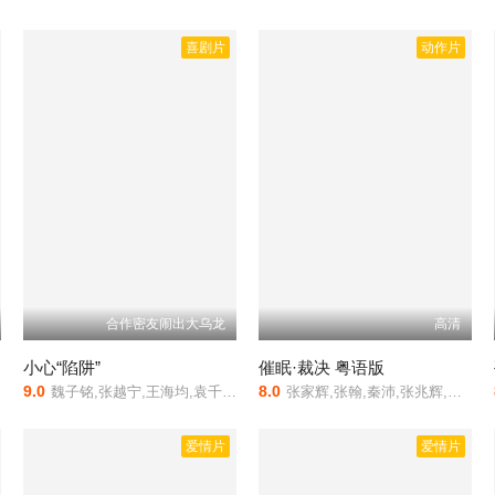
喜剧片
动作片
合作密友闹出大乌龙
高清
小心“陷阱”
催眠·裁决 粤语版
9.0
8.0
魏子铭,张越宁,王海均,袁千山,岳阳
张家辉,张翰,秦沛,张兆辉,郑则仕,金燕玲,谷祖琳,苏丽珊,王浩信,郭政鸿,蔡瀚亿,骆应钧
爱情片
爱情片