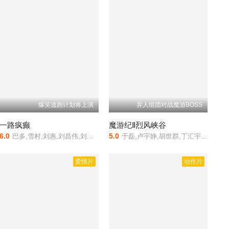
爆笑逃跑计划将上演
异人组团对战魔游BOSS
一路疯癫
魔游纪Ⅱ烈风峡谷
6.0
5.0
巴多,雪村,刘惠,刘昌伟,刘伯勋
于磊,卢宇静,胡世群,丁汇宇,魏来
爱情片
动作片