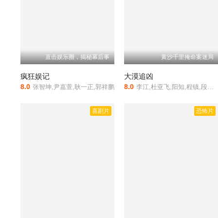
直击娱乐圈，揭秘幕后事
黄沙千里掩命案迷局
疯狂娱记
大漠追凶
8.0
8.0
张智坤,尹嘉萱,耿一正,郭祥鹏
李江,杜亚飞,阳知,程镇,段富超
喜剧片
恐怖片