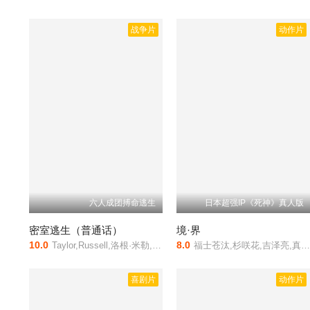
战争片
动作片
六人成团搏命逃生
日本超强IP《死神》真人版
密室逃生（普通话）
境·界
10.0
8.0
Taylor,Russell,洛根·米勒,黛博拉·安沃尔,泰勒·莱伯恩
福士苍汰,杉咲花,吉泽亮,真野惠里菜,小柳
喜剧片
动作片