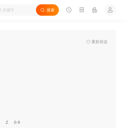
搜索
重
新筛
选
Z
0-9