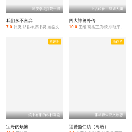
韩庚拳坛拼死一搏
上古凶兽，肆虐人间
我们永不言弃
四大神兽外传
7.0
10.0
韩庚,邬君梅,蔡书灵,姜皓文,张钧甯
王维,葛兆正,孙荧,李晓阳,王千,吕帅
喜剧片
动作片
笑中有泪的农村喜剧
张榕容朱亚文热恋
宝哥的烦恼
逗爱熊仁镇（粤语）