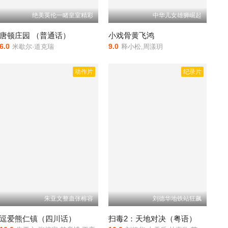
绝美英伦一睹皇室精彩
中华儿女雄狮崛起
唐顿庄园 （普通话）
小戏骨黄飞鸿
6.0
9.0
米歇尔·道克瑞
释小松,周漾玥
动作片
纪录片
朱亚文整蛊张榕容
刘德华地铁站狂飙
逗爱熊仁镇（四川话）
扫毒2：天地对决（粤语）