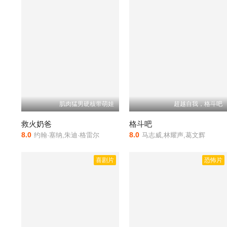
肌肉猛男硬核带萌娃
超越自我，格斗吧
救火奶爸
格斗吧
8.0
8.0
约翰·塞纳,朱迪·格雷尔
马志威,林耀声,葛文辉
喜剧片
恐怖片