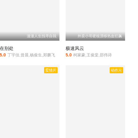
漫漫人生找寻自我
外卖小哥硬核漂移热血狂飙
在别处
极速风云
5.0
5.0
丁宇佳,曾晨,杨俊生,郑鹏飞
柯家豪,王俊棠,邵伟诗
爱情片
动作片