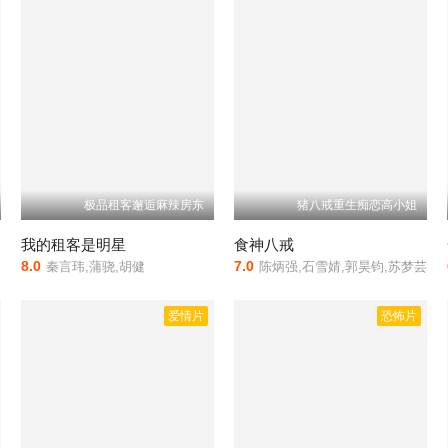
极品租客邂逅麻辣房东
猪八戒重生痴恋高小姐
我的租客是明星
食神八戒
8.0
7.0
秦言玮,蒲骁,胡健
陈炳强,石雪婧,郭昊钧,苏梦芸
爱情片
恐怖片