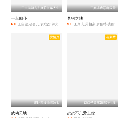
王自健胡杏儿蠢萌拼车人生
王真儿遭恶魔囚禁
一车四仆
禁锢之地
6.0
9.0
王自健,胡杏儿,袁成杰,钟夫翔,苑琼丹
王真儿,周柏豪,罗伯特·克耐普,张丹妮
爱情片
喜剧片
娜比演绎纯情姨太
两口子闹离婚套路也深
武动天地
恋恋不忘爱上你