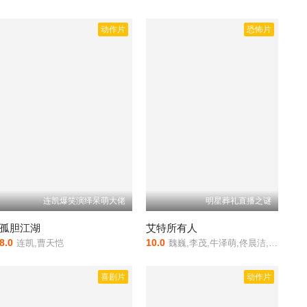
动作片
恐怖片
连凯爆笑演绎呆萌大佬
明星葬礼直播之谜
孤胆江湖
艾特所有人
8.0
10.0
连凯,曹天恺
魏巍,李茂,牛泽萌,佟晨洁,陈柯帆
喜剧片
动作片