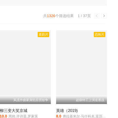
共
1326
个筛选结果
1 / 37页
喜剧片
恐怖片
风流作曲家身陷后宫纷争
超级特工上演追逐战
柳三变大笑京城
英雄（2019)
10.0
8.0
周帅,许诗晨,罗家英
弗拉基米尔·马什科夫,亚历山大·佩特罗夫,赛佛兰娜·科契柯娃,康斯坦丁·拉夫罗年科