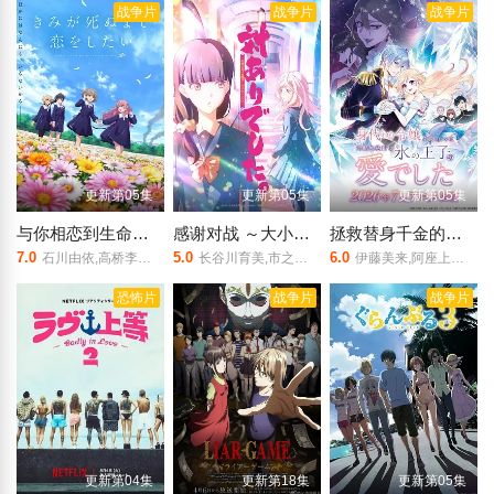
战争片
战争片
战争片
更新第05集
更新第05集
更新第05集
与你相恋到生命尽头
感谢对战 ～大小姐才不玩格斗游戏～
拯救替身千金的是冷酷无情冰之王子的爱
7.0
5.0
6.0
石川由依,高桥李依,茅野爱衣,濑户麻沙美,日高里菜,内山夕实
长谷川育美,市之濑加那,千本木彩花,下地紫野
伊藤美来,阿座上洋平,青木瑠璃子,日笠阳子,市之濑加那,千叶翔也,青山穰,石黑史刚,吉川幸宏,前川凉子,奈波果林,义村优
恐怖片
战争片
战争片
更新第04集
更新第18集
更新第05集