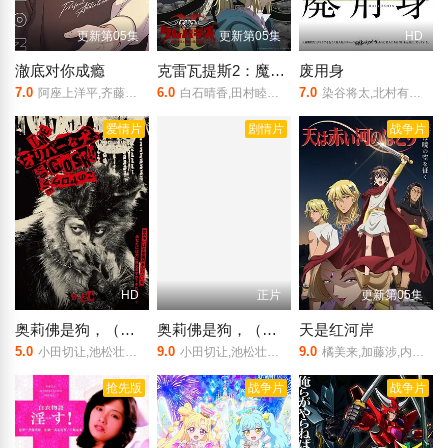
更新第05集
更新第05集
HD
澈底对你成瘾
克雷瓦提斯2：魔兽之王与虚伪的勇者传承
废用身
7.0
6.0
7.0
阿座上洋平,齐藤壮马
白石晴香,田村睦心,中村悠一,黑田崇矢,潘惠美,杉田智和,会泽纱弥,黑泽朋世,关智一,梅田修一朗,菊池由莉奈,橘龙丸,铃木崚汰,峰田大梦,久野美咲,西山宏太朗,关根明良,佐野史郎
染谷将太,北村有起哉,泷内公美
爱情片
剧情片
战争片
HD
正片
更新第05集
奥莉佛是狗，（天哪！！）这家伙电影版
奥莉佛是狗，（天哪！！）这家伙电影版
天是红河岸
5.0
9.0
9.0
小田切让,池松壮亮,麻生久美子,本田翼,冈山天音,黑木华,铃木庆一,永濑正敏,佐藤浩市,岛田久作,宇野祥平,香椎由宇,吉冈里帆,鹿贺丈史,森川葵,菊地姬奈,高岛政宏,浦井梨广,深津绘里
小田切让,池松壮亮,麻生久美子,本田翼,冈山天音,黑木华,铃木庆一,永濑正敏,佐藤浩市,岛田久作,宇野祥平,香椎由宇,吉冈里帆,鹿贺丈史,森川葵,菊地姬奈,高岛政宏,浦井梨广,深津绘里
橘美来,加藤涉,内田彩,千叶翔也,前野智昭,游佐浩二,大野智敬,青木志贵,川井田夏海,松冈美里,石谷春贵,榎木淳弥,神尾晋一郎,鸟海浩辅,七海弘希
抢先版
战争片
战争片