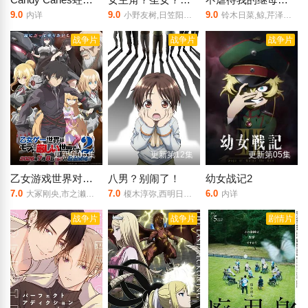
9.0
9.0
9.0
内详
小野友树,日笠阳子,大久保瑠美,堀江瞬,天崎滉平,仲村宗悟,宫本侑芽
铃木日菜,鲸,芹泽优,贯井柚佳,麦穗杏菜,根本京里,内山夕实,市道真央
战争片
战争片
战争片
更新第05集
更新第12集
更新第05集
乙女游戏世界对路人角色很不友好 第二季
八男？别闹了！
幼女战记2
7.0
7.0
6.0
大冢刚央,市之濑加那,菲鲁兹·蓝,石田彰,佐仓绫音,铃村健一,鸟海浩辅,立花慎之介,游佐浩二,桧山修之,竹内顺子,大原沙耶香,雨宫天,小仓唯,宇垣秀成,黑田崇矢
榎木淳弥,西明日香,三村有己,小松未可子,市道真央,下野纮,高冢智人,杉田智和,野上尤加奈,浪川大辅,屋良有作,山根雅史
内详
战争片
战争片
剧情片