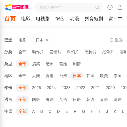
首页
电影
电视剧
综艺
动漫
抖音短剧
留言
已选
电影
日本
重
选
分类
全部
动作片
爱情片
科幻片
恐怖片
战争片
喜
类型
全部
搞笑
恐怖
宫廷
剧情
地区
全部
大陆
香港
台湾
日本
韩国
欧美
泰国
年份
全部
2025
2024
2023
2022
2021
2020
20
语言
全部
国语
粤语
英语
日语
韩语
泰语
法语
字母
全部
A
B
C
D
E
F
G
H
I
J
K
L