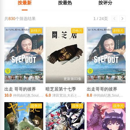
按最新
按最热
按评分
共
830
个筛选结果
1 / 24页
剧情片
恐怖片
剧情片
更新HD
更新第03集
HD
出走 哥哥的彼界
暗芝居第十七季
出走哥哥的彼界
10.0
6.0
8.0
仲间由纪惠,Soul,又吉伶音,伊波れいり,松田流花,津波竜斗,内田树,盧礼欧,玉城敦子,城间やよい,津嘉山正种,寺辻健一郎
津田宽治,大石ともこ,土屋咲登子,篠田谅,白川礼,,新纳敏正,三宅美羽,中村朱里,山根馅,五郎丸莉菜,花谷聪亮,拓也,翔司
仲间由纪惠,Soul,又吉伶音,伊波れいり,松田流花,津波竜斗,内田树,盧礼欧,玉城敦子,城间やよい,津嘉山正种,寺辻健一郎
战争片
战争片
战争片