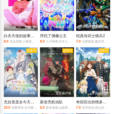
更新HD
更新第18集
更新第05集
白衣天使的故事：下流的行为
拜托了偶像公主
铠真传武士骑兵2
8.0
8.0
7.0
浅见美那,三崎奈美,深見博,野上祐二
小川華果,叶矢りか,丸冈和佳奈,岡村明香,藤寺美德,铃木实里,大地叶,森久保祥太郎
石桥阳彩,榎木淳弥,村濑步,武内骏辅,熊谷健太郎,增田俊树,木下纱华,Lynn,下野纮,草尾毅,野岛裕史,置鲇龙太郎,佐佐木望,西村朋纮,小西克幸,佐藤拓也,鸟海浩辅,寺岛拓笃,杉田智和,天崎滉平,铃村健一,泽城千春,竹内良太,远藤大智,熊谷俊辉,坂本真绫,子安武人,前野智昭,远藤绫,白熊宽嗣
战争片
战争片
战争片
更新第06集
更新第05集
更新第05集
无自觉圣女今天也无意识地释放力量
新攻壳机动队
奇招百出的维多利亚
10.0
6.0
7.0
高桥李依,古川慎,白石晴香,土岐隼一,田丸笃志,冈本信彦,宫本充
坂本真绫,山路和弘,安元洋贵,中村悠一
安济知佳,若山诗音,阿座上洋平,小野大辅,潘惠美,古川慎,逢坂良太,小野贤章,野岛健儿,秋保佐永子,家中宏