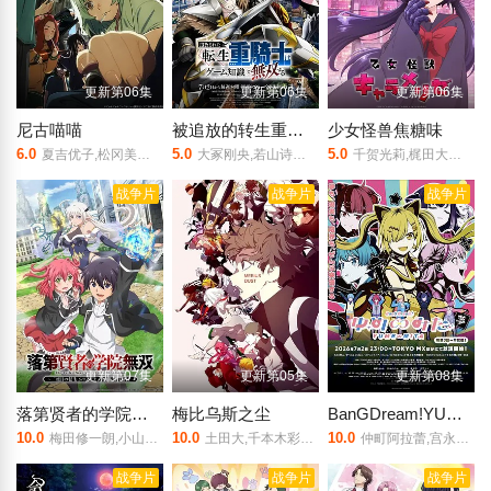
更新第06集
更新第06集
更新第06集
尼古喵喵
被追放的转生重骑士用游戏知识开无双
少女怪兽焦糖味
6.0
5.0
5.0
夏吉优子,松冈美里,船户百合绘,清水彩香,井泽诗织,明智璃子,稻田彻
大冢刚央,若山诗音,阿部菜摘子
千贺光莉,梶田大嗣,关根明良,白石晴香,三石琴乃,小西克幸,松井惠理子
战争片
战争片
战争片
更新第07集
更新第05集
更新第08集
落第贤者的学院无双 第二回转生，S等级作弊魔术师冒险记
梅比乌斯之尘
BanGDream!YUME∞MITA
10.0
10.0
10.0
梅田修一朗,小山内怜央,白石晴香,加藤英美里,平川大辅,东地宏树,福原绫香
土田大,千本木彩花,盐口量平,本泉莉奈,坂泰斗,三上枝织,松田飒水,广桥凉,桑原由气,福原绫香,德留慎乃佑,市川苍,日野麻里,稗田宁宁,河濑茉希,青山玲菜,猪股慧士,大野智敬,手冢宏通,堀金苍平,森永彩斗,佐藤榛夏,竹中悠斗,厚地彩花,中村光希
仲町阿拉蕾,宫永野乃花,峰月律,藤都子,千石由乃
战争片
战争片
战争片