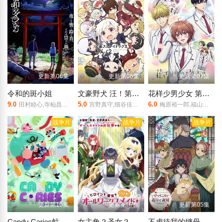
更新第06集
更新第06集
更新第07集
令和的斑小姐
文豪野犬 汪！第二季
花样少男少女 第二季
9.0
5.0
6.0
田村睦心,寺杣昌纪,津田美波,寺泽百花
宫野真守,细谷佳正,樱井孝宏,诸星堇,石田彰,子安武人,森川智之,福山润,梶裕贵,花泽香菜,大塚明夫,小野贤章,植田佳奈,小市真琴,谷山纪章,草尾毅,阿座上洋平,千叶翔也,林勇,上村祐翔
梅原裕一郎,福山润,内山昂辉,八代拓,日野聪,驹田航,川岛零士,夏吉优子,西山宏太朗,山根绮,户谷菊之介,古屋亚南
战争片
战争片
战争片
更新第16集
更新第07集
更新第05集
Candy Caries蛀在糖糖里
女主角？圣女？不，我是杂役女仆（自豪）
不虐待我的继母与继姐