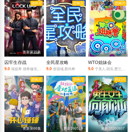
动作片
恐怖片
恐怖片
更新第35集
更新20260806
更新20260806
囚牢生存战
全民星攻略
WTO姐妹会
9.0
9.0
9.0
瑞提希·德希穆克,法拉·可汗
曾国城,蔡尚桦
于美人,胡瓜,曹兰,谢哲青,高伊玲,钟欣愉
恐怖片
恐怖片
科幻片
更新第66集
更新260514
更新20260807