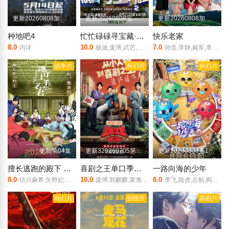
更新20260808加更版第13期
更新20260808宝藏挖呀挖第7期
更新20260808加更第7期
种地吧4
忙忙碌碌寻宝藏·双人成行季
快乐老家
8.0
10.0
7.0
内详
杨迪,庞博,武艺,田曦薇,王安宇,黄子弘凡,李维嘉,黄明昊,胡一天,吴昕,孙阳,孙阳,Sunny,Sun
孙浩,李静,戴军,李维嘉,沈凌,吴昕,武艺,高旭
战争片
科幻片
科幻片
更新第04集
更新320260705第1期加更
更新20260808第1期加更
擅长逃跑的殿下 第二季
喜剧之王单口季第三季
一路向海的少年
8.0
10.0
8.0
结川麻希,矢野妃菜喜,日野麻里,铃代纱弓,悠木碧,户谷菊之介,中村悠一,小西克幸
庞博,郭麒麟,黄渤,马思纯
李飞,陆虎,左航,阎鹤祥,朱志鑫,苏新皓,张极,张泽禹
科幻片
剧情片
喜剧片