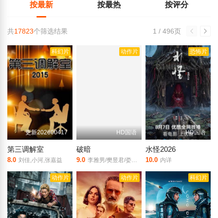
按最新
按最热
按评分
共
17823
个筛选结果
1 / 496页
科幻片
动作片
恐怖片
更新202600417
HD国语
HD国语
第三调解室
破暗
水怪2026
8.0
9.0
10.0
刘佳,小河,张嘉益
李雅男/樊昱君/娄淇/蒋菲菲/
内详
动作片
动作片
科幻片