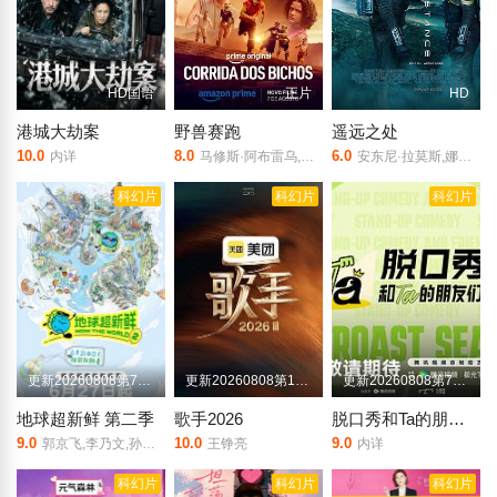
HD国语
正片
HD
港城大劫案
野兽赛跑
遥远之处
10.0
8.0
6.0
内详
马修斯·阿布雷乌,阿妮塔,阿兹,Camillo,Borges,Higor,Campagnaro,Perla,Carvalho,Ana,Chagas,Chao,Chen
安东尼·拉莫斯,娜奥米·斯科特,克里斯托弗·海维尤,扎克瑞·昆图,Izzy Jones,Leon Nurse-Joseph,Milan Walls-Smith,Paisley Roemer
科幻片
科幻片
科幻片
更新20260808第7期上
更新20260808第12期纯享版
更新20260808第7期下
地球超新鲜 第二季
歌手2026
脱口秀和Ta的朋友们 第三季
9.0
10.0
9.0
郭京飞,李乃文,孙红雷,王玉雯,陈星旭,刘宇宁,林一,龚俊
王铮亮
内详
科幻片
科幻片
科幻片