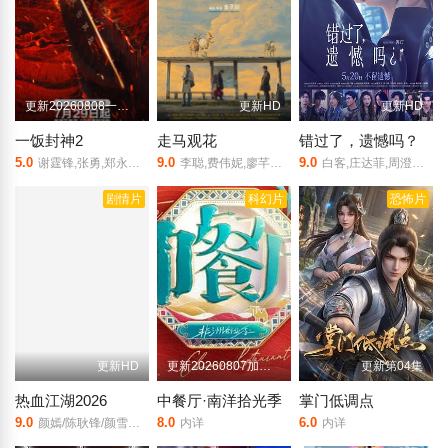
更新20260808一饭小馆第2期
更新HD
更新HD
一饭封神2
走马观花
错过了，遗憾吗？
5.0
9.0
9.0
谢霆锋,张勇,郑永麒,陈晓卿,李诞,屈雨瑜,杨艳彬,黎子安
李聪,费伟妮,廖芊婵,张越宁,袁千山,高深,孔令婧,琚子轩
白客,庄达菲,周澄奥,敖子逸,王安宇,赵佳丽
剧情片
科幻片
恐怖片
更新HD
更新20260807加更版第8期
更新第04集
热血江湖2026
中餐厅·南洋拾光季
掌门低调点
9.0
8.0
6.0
颜嫣/陈耿锋/颜雪凡/朱瑞祥/钟夫翔
内详
内详