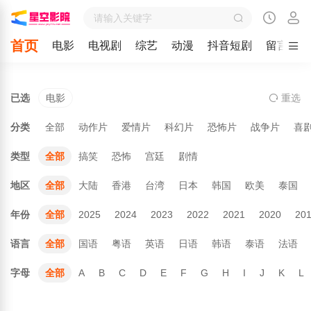
首页
电影
电视剧
综艺
动漫
抖音短剧
留言
已选
电影
重
选
分类
全部
动作片
爱情片
科幻片
恐怖片
战争片
喜
类型
全部
搞笑
恐怖
宫廷
剧情
地区
全部
大陆
香港
台湾
日本
韩国
欧美
泰国
年份
全部
2025
2024
2023
2022
2021
2020
20
语言
全部
国语
粤语
英语
日语
韩语
泰语
法语
字母
全部
A
B
C
D
E
F
G
H
I
J
K
L