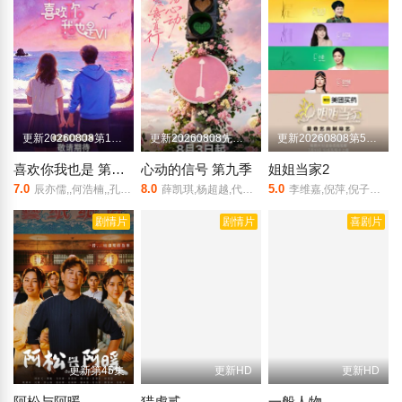
更新20260808第10期陪看
更新20260808先导陪看下
更新20260808第5期上
喜欢你我也是 第六季
心动的信号 第九季
姐姐当家2
7.0
8.0
5.0
辰亦儒,,何浩楠,,孔雪儿,美娜,王一珩,张馨予
薛凯琪,杨超越,代旭,杜海涛,张纯烨
李维嘉,倪萍,倪子君,张泉灵,杜华,房主任,冉莹颖,小鹿,徐梦桃
剧情片
剧情片
喜剧片
更新第45集
更新HD
更新HD
阿松与阿暖
猎虎贰
一般人物