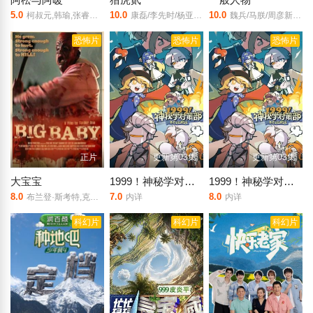
5.0
10.0
10.0
柯叔元,韩瑜,张睿家,杨子仪
康磊/李先时/杨亚/崔金迪/阿斯汗/张煜龙/杨厚垚/张暘/于俭
魏兵/马朕/周彦新/刘尚奎
恐怖片
恐怖片
恐怖片
正片
更新第03集
更新第03集
大宝宝
1999！神秘学对策部中配版
1999！神秘学对策部英配版
8.0
7.0
8.0
布兰登·斯考特,克里斯·福克斯,
内详
内详
科幻片
科幻片
科幻片