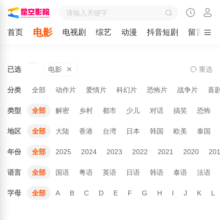
电影
首页
电视剧
综艺
动漫
抖音短剧
留言
已选
电影
重
选
分类
全部
动作片
爱情片
科幻片
恐怖片
战争片
喜
类型
全部
解密
乡村
都市
少儿
对话
搞笑
恐怖
地区
全部
大陆
香港
台湾
日本
韩国
欧美
泰国
年份
全部
2025
2024
2023
2022
2021
2020
20
语言
全部
国语
粤语
英语
日语
韩语
泰语
法语
字母
全部
A
B
C
D
E
F
G
H
I
J
K
L