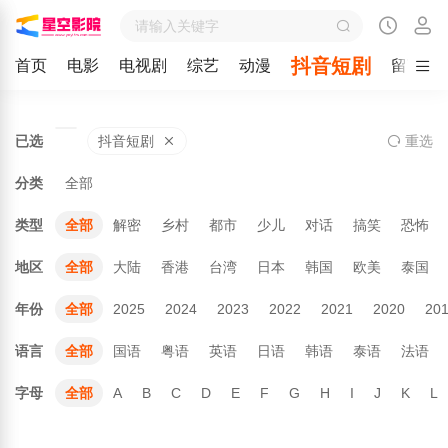
抖音短剧
首页
电影
电视剧
综艺
动漫
留言
已选
抖音短剧
重
选
分类
全部
类型
全部
解密
乡村
都市
少儿
对话
搞笑
恐怖
地区
全部
大陆
香港
台湾
日本
韩国
欧美
泰国
年份
全部
2025
2024
2023
2022
2021
2020
20
语言
全部
国语
粤语
英语
日语
韩语
泰语
法语
字母
全部
A
B
C
D
E
F
G
H
I
J
K
L