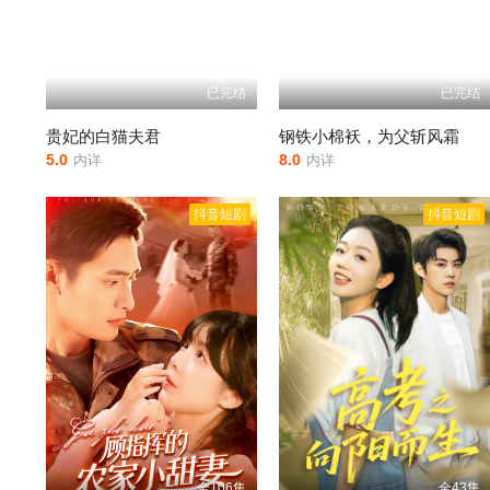
已完结
已完结
贵妃的白猫夫君
钢铁小棉袄，为父斩风霜
5.0
8.0
内详
内详
抖音短剧
抖音短剧
全106集
全43集