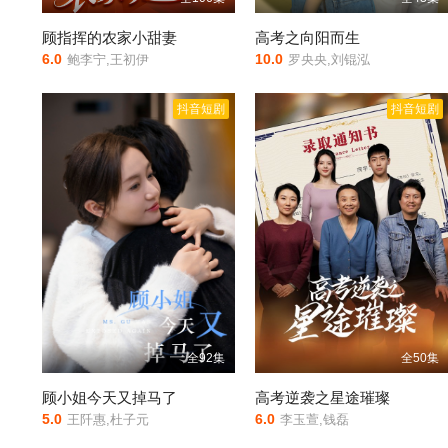
顾指挥的农家小甜妻
高考之向阳而生
6.0
10.0
鲍李宁,王初伊
罗央央,刘锟泓
抖音短剧
抖音短剧
全92集
全50集
顾小姐今天又掉马了
高考逆袭之星途璀璨
5.0
6.0
王阡惠,杜子元
李玉萱,钱磊