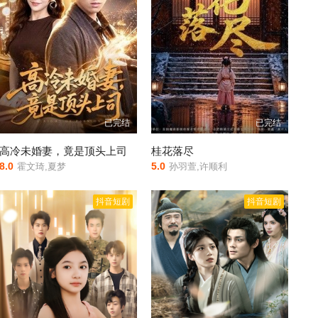
已完结
已完结
高冷未婚妻，竟是顶头上司
桂花落尽
8.0
5.0
霍文琦,夏梦
孙羽萱,许顺利
抖音短剧
抖音短剧