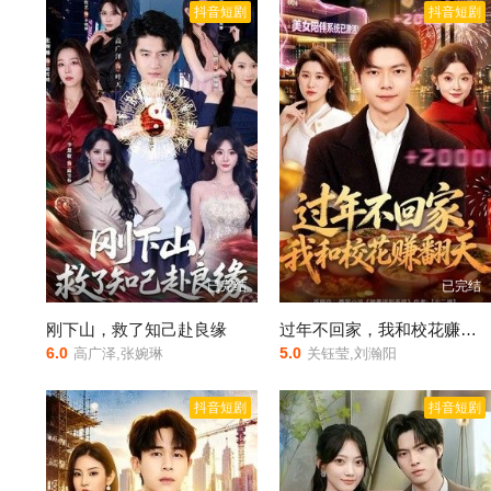
抖音短剧
抖音短剧
已完结
已完结
刚下山，救了知己赴良缘
过年不回家，我和校花赚翻天
6.0
5.0
高广泽,张婉琳
关钰莹,刘瀚阳
抖音短剧
抖音短剧