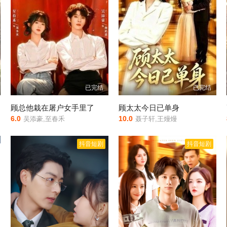
已完结
已完结
顾总他栽在屠户女手里了
顾太太今日已单身
6.0
10.0
吴添豪,至春禾
聂子轩,王熳熳
抖音短剧
抖音短剧