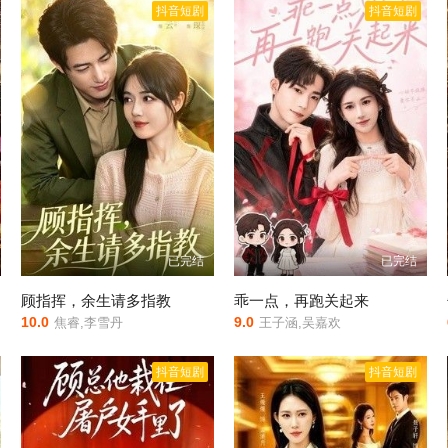
抖音短剧
抖音短剧
已完结
已完结
顾指挥，余生请多指教
乖一点，再跑关起来
10.0
9.0
焦睿,李雪丹
王子涵,吴嘉欢
抖音短剧
抖音短剧