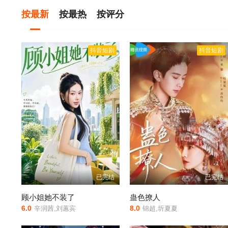
按最新
按最热
按评分
抖音短剧
抖音短剧
已完结
已完结
顾小姐她不装了
蛊色撩人
6.0
8.0
辛润茜,刘蕙宾
锦超,圻夏夏