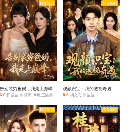
抖音短剧
抖音短剧
已完结
已完结
告别装穷爸妈，我走上巅峰
观颜识宝：我的透视奇遇
6.0
8.0
田苗苗,牛博宇,伊萌,王嬿雯,郭小汐
胡文飞,李苗苗
抖音短剧
抖音短剧