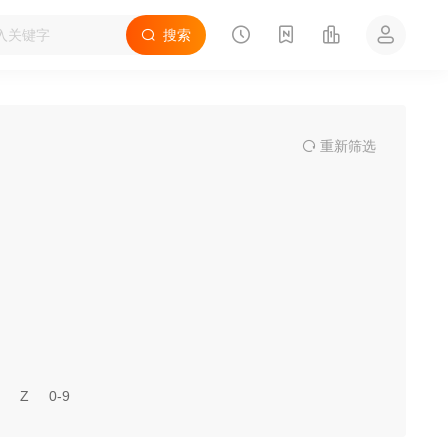
搜索
重
新筛
选
Z
0-9