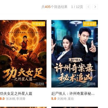
共
405
个筛选结果
1 / 12页
抖音短剧
抖音短剧
已完结
已完结
功夫女足之外星人篇
赶尸传人：许州奇案录秘术追凶
9.0
5.0
张沐桐,李润青
刘相奇,童欣