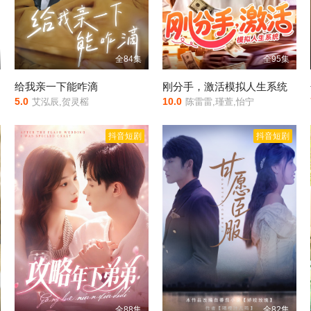
全84集
全95集
给我亲一下能咋滴
刚分手，激活模拟人生系统
5.0
10.0
艾泓辰,贺灵榣
陈雷雷,瑾萱,怡宁
抖音短剧
抖音短剧
全88集
全82集