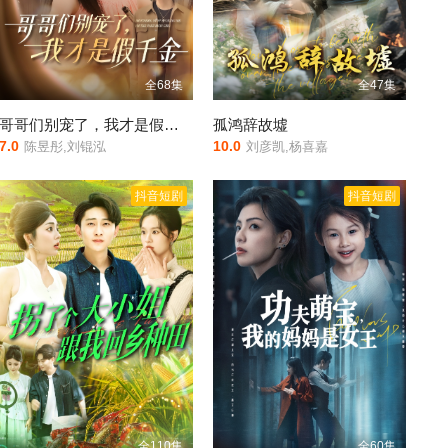
全68集
全47集
哥哥们别宠了，我才是假千金
孤鸿辞故墟
7.0
10.0
陈昱彤,刘锟泓
刘彦凯,杨喜嘉
抖音短剧
抖音短剧
全110集
全60集