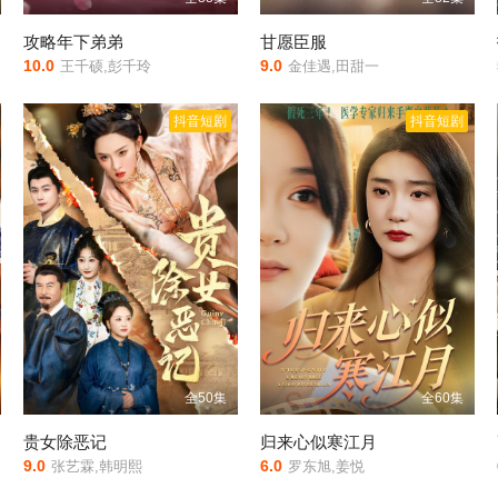
攻略年下弟弟
甘愿臣服
10.0
9.0
王千硕,彭千玲
金佳遇,田甜一
抖音短剧
抖音短剧
全50集
全60集
贵女除恶记
归来心似寒江月
9.0
6.0
张艺霖,韩明熙
罗东旭,姜悦