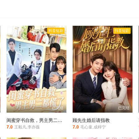
抖音短剧
抖音短剧
已完结
已完结
闺蜜穿书自救，男主男二都慌了
顾先生婚后请指教
7.0
7.0
王毅凡,李亦薇
毛心童,成梓宁