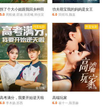
拐了个大小姐跟我回乡种田
功夫萌宝我的妈妈是女王
5.0
6.0
周航健,邵迪,张若曦,韩佳宜
田煜玮,魏嘉
抖音短剧
抖音短剧
全72集
全63集
高考满分，我要开始逆天啦
高端玩家
6.0
6.0
李木扬,苏西
崔十一,陈景赫