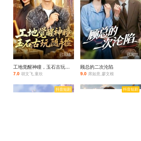
已完结
已完结
工地觉醒神瞳，玉石古玩随手捡
顾总的二次沦陷
7.0
9.0
胡文飞,童欣
席如意,廖文根
抖音短剧
抖音短剧