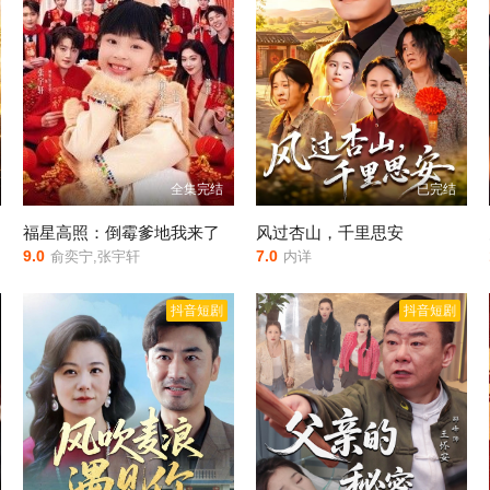
全集完结
已完结
福星高照：倒霉爹地我来了
风过杏山，千里思安
9.0
7.0
俞奕宁,张宇轩
内详
抖音短剧
抖音短剧