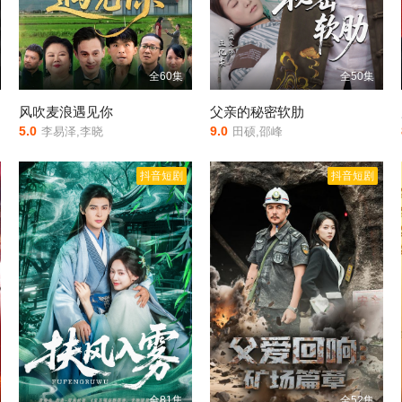
全60集
全50集
风吹麦浪遇见你
父亲的秘密软肋
5.0
9.0
李易泽,李晓
田硕,邵峰
抖音短剧
抖音短剧
全81集
全52集