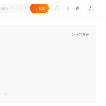
搜索
重
新筛
选
Z
0-9