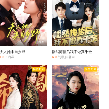
已完结
全70集
夫人她来自乡野
幡然悔悟后我不做真千金
10.0
6.0
内详
刘昂,陈馨雨
抖音短剧
抖音短剧