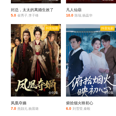
封总，太太的离婚生效了
凡人仙葫
5.0
10.0
崔秀子,李子锋
陈瑞,杨蕊华
抖音短剧
抖音短剧
全60集
全60集
凤凰夺嫡
俯拾烟火映初心
7.0
6.0
燕颢元,杨晨璐
刘雪莹,秦毅