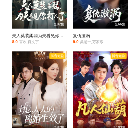
全82集
全66集
夫人莫装柔弱为夫看见你打人了
复仇漩涡
8.0
9.0
言欢,肖文宇
吴楚一,万家乐
抖音短剧
抖音短剧
全82集
全103集