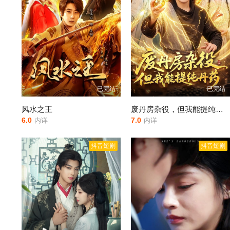
已完结
已完结
风水之王
废丹房杂役，但我能提纯丹药
6.0
7.0
内详
内详
抖音短剧
抖音短剧