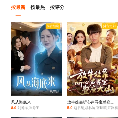
按最新
按最热
按评分
抖音短剧
抖音短剧
已完结
已完结
风从海底来
放牛娃靠听心声寻宝整座大山
8.0
5.0
刘博洋,崔秀子
赵书苑,杨林涛,张世顺,江路