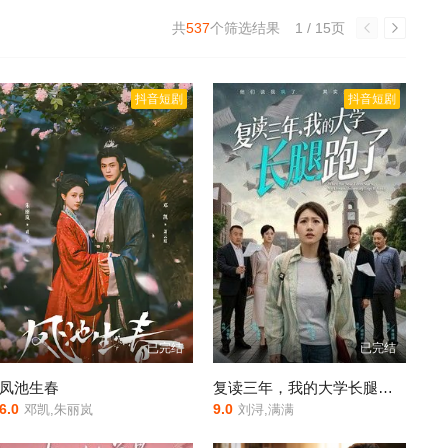
共
537
个筛选结果
1 / 15页
抖音短剧
抖音短剧
已完结
已完结
凤池生春
复读三年，我的大学长腿跑了
6.0
9.0
邓凯,朱丽岚
刘浔,满满