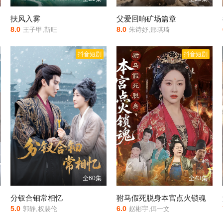
扶风入雾
父爱回响矿场篇章
8.0
8.0
王子甲,靳旺
朱诗妤,邢琪琦
抖音短剧
抖音短剧
全60集
全43集
分钗合钿常相忆
驸马假死脱身本宫点火锁魂
5.0
6.0
郭静,权裴伦
赵彬宇,佴一文