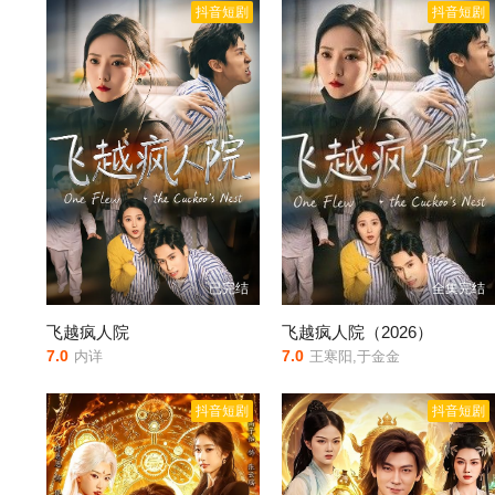
抖音短剧
抖音短剧
已完结
全集完结
飞越疯人院
飞越疯人院（2026）
7.0
7.0
内详
王寒阳,于金金
抖音短剧
抖音短剧