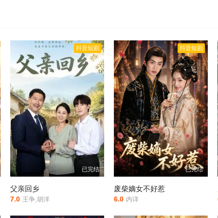
抖音短剧
抖音短剧
已完结
已完结
父亲回乡
废柴嫡女不好惹
7.0
6.0
祺
王争,胡洋
内详