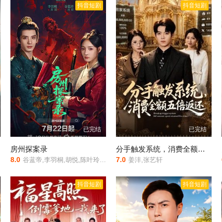
抖音短剧
抖音短剧
已完结
已完结
房州探案录
分手触发系统，消费全额五倍返还
8.0
7.0
谷蓝帝,李羽桐,胡悦,陈叶玲,周恒远
姜沣,张艺轩
抖音短剧
抖音短剧