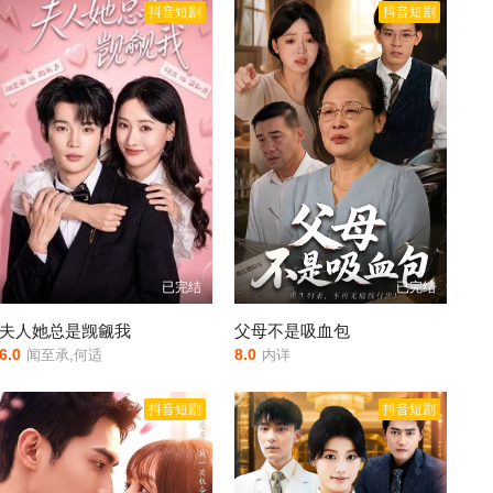
抖音短剧
抖音短剧
已完结
已完结
夫人她总是觊觎我
父母不是吸血包
6.0
8.0
闻至承,何适
内详
抖音短剧
抖音短剧