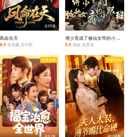
全65集
全60集
凤命在天
傅少竟成了修仙女帝的小跟班
8.0
5.0
朱茉颜,吴竹熙
韩叙,张星瑶
抖音短剧
抖音短剧
全83集
全136集