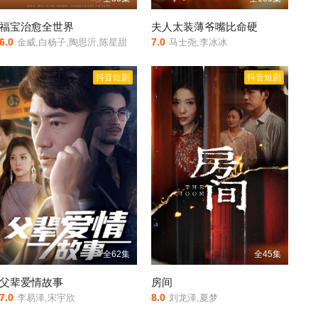
福宝治愈全世界
夫人太装薄爷嘴比命硬
6.0
7.0
金威,白杨子,陶思沂,陈星甜
马士尧,李冰冰
抖音短剧
抖音短剧
全62集
全45集
父辈爱情故事
房间
7.0
8.0
李易泽,宋宇欣
刘龙泽,夏梦