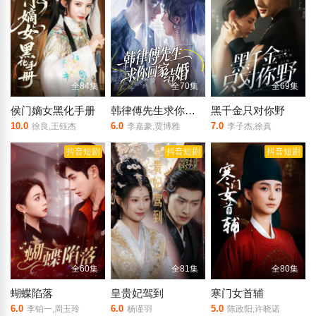
全84集
全70集
全69集
侯门嫡女黑化手册
韩律傅先生求你回家结婚
黑千金只对你野
10.0
6.0
7.0
徐良,王钰杰
李嘉豪,贾博雅
李子杰,徐真
抖音短剧
抖音短剧
抖音短剧
全60集
全81集
全80集
蝴蝶陷落
皇贵妃驾到
寒门女首辅
6.0
6.0
5.0
李铂一,周玉玲
杨谨羽
陈政阳,许晓诺