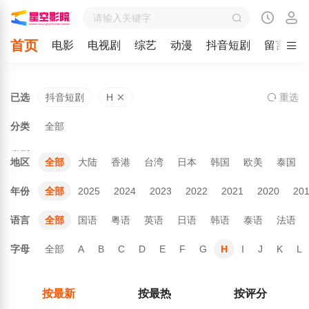
首页
电影
电视剧
综艺
动漫
抖音短剧
留言
已选
抖音短剧
H
重
选
分类
全部
类型
地区
全部
大陆
香港
台湾
日本
韩国
欧美
泰国
年份
全部
2025
2024
2023
2022
2021
2020
20
语言
全部
国语
粤语
英语
日语
韩语
泰语
法语
字母
全部
A
B
C
D
E
F
G
H
I
J
K
L
按最新
按最热
按评分