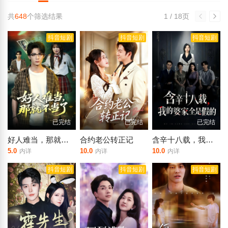
共
648
个筛选结果
1 / 18页
抖音短剧
抖音短剧
抖音短剧
已完结
已完结
已完结
好人难当，那就不当了
合约老公转正记
含辛十八载，我的婆家全是假的
5.0
10.0
10.0
内详
内详
内详
抖音短剧
抖音短剧
抖音短剧