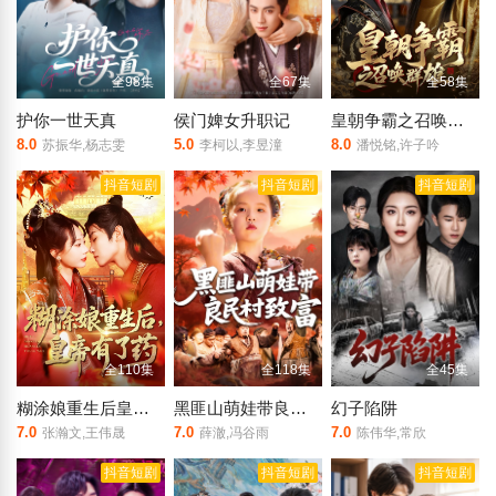
全98集
全67集
全58集
护你一世天真
侯门婢女升职记
皇朝争霸之召唤群雄
8.0
5.0
8.0
苏振华,杨志雯
李柯以,李昱潼
潘悦铭,许子吟
抖音短剧
抖音短剧
抖音短剧
全110集
全118集
全45集
糊涂娘重生后皇帝有了药
黑匪山萌娃带良民村致富
幻子陷阱
7.0
7.0
7.0
张瀚文,王伟晟
薛澈,冯谷雨
陈伟华,常欣
抖音短剧
抖音短剧
抖音短剧