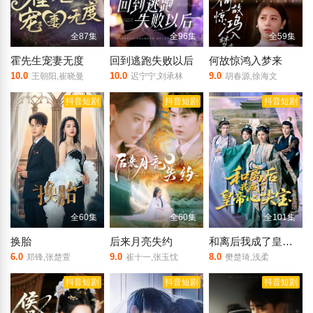
全87集
全96集
全59集
霍先生宠妻无度
回到逃跑失败以后
何故惊鸿入梦来
10.0
10.0
9.0
王朝阳,崔晓曼
迟宁宁,刘承林
胡春源,徐海文
抖音短剧
抖音短剧
抖音短剧
全60集
全60集
全101集
换胎
后来月亮失约
和离后我成了皇帝心尖宝
6.0
9.0
8.0
郑锋,张楚萱
崔十一,张玉忱
樊楚琦,浅柔
抖音短剧
抖音短剧
抖音短剧