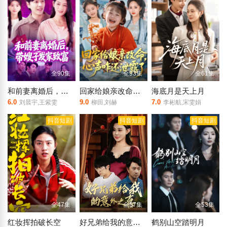
全90集
全93集
全61集
和前妻离婚后，带嫂子发家致富
回家给娘亲改命，心声咋还泄露了
海底月是天上月
6.0
9.0
7.0
刘晨宇,王紫雯
柳田,刘赫
李彬航,宋雯娟
抖音短剧
抖音短剧
抖音短剧
全47集
全57集
全53集
红妆挥拍破长空
好兄弟给我的意外之喜
鹤别山空踏明月