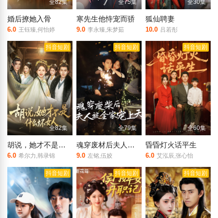
全82集
全75集
全30集
婚后撩她入骨
寒先生他恃宠而骄
狐仙聘妻
6.0
9.0
10.0
王钰臻,何怡婷
李永臻,朱梦茹
吕若彤
抖音短剧
抖音短剧
抖音短剧
全82集
全79集
全60集
胡说，她才不是什么坏女人
魂穿废材后夫人被全家宠上天
昏昏灯火话平生
6.0
9.0
6.0
希尔力,韩录锦
左铭,伍姣
艾泓辰,张心怡
抖音短剧
抖音短剧
抖音短剧