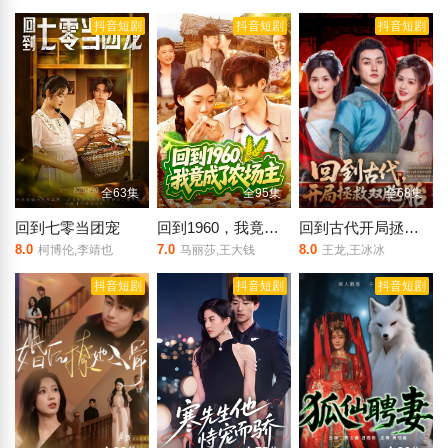
抖音短剧
抖音短剧
抖音短剧
全63集
全95集
全68集
回到七零当团宠
回到1960，我竟成了农场主
回到古代开局拯救双胞胎
8.0
7.0
8.0
柯博伦,李靖也
马丽莎,王大钱
王龙,王冰冰
抖音短剧
抖音短剧
抖音短剧