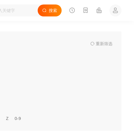
搜索
重
新筛
选
Z
0-9