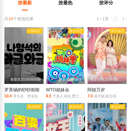
按最新
按最热
按评分
共
10
个筛选结果
1 / 1页
日韩综艺
港台综艺
港台综艺
更新至20260808期
更新20260806
更新至第20260806期
罗英锡的吵吵闹闹
WTO姐妹会
阿姐万岁
10.0
8.0
7.0
李马克、李泳知
于美人,胡瓜,曹兰,谢哲青,高伊玲,钟欣愉
苗可丽,陈志强
港台综艺
港台综艺
港台综艺