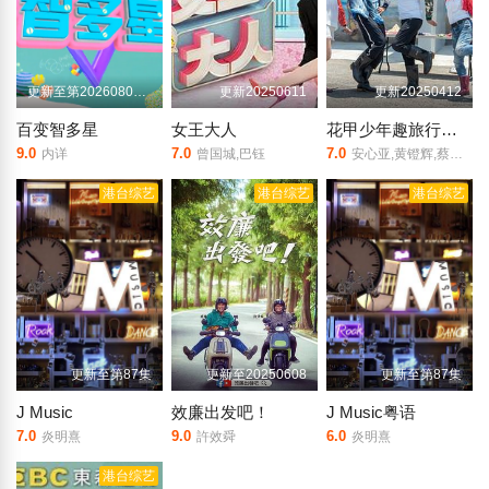
更新至第20260806期
更新20250611
更新20250412
百变智多星
女王大人
花甲少年趣旅行第四季
9.0
7.0
7.0
内详
曾国城,巴钰
安心亚,黄镫辉,蔡秋凤,游安顺,李?,郁方,风田,方志友,何笃霖,张秀卿,宋柏纬,孙可芳,伊正,林美秀,陈汉典,黄姵嘉
港台综艺
港台综艺
港台综艺
更新至第87集
更新至20250608
更新至第87集
J Music
效廉出发吧！
J Music粤语
7.0
9.0
6.0
炎明熹
許效舜
炎明熹
港台综艺