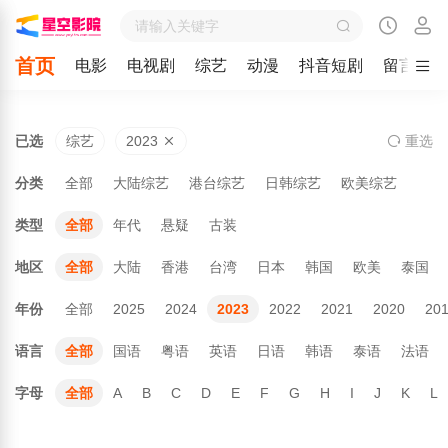
首页
电影
电视剧
综艺
动漫
抖音短剧
留言
已选
综艺
2023
重
选
分类
全部
大陆综艺
港台综艺
日韩综艺
欧美综艺
类型
全部
年代
悬疑
古装
地区
全部
大陆
香港
台湾
日本
韩国
欧美
泰国
年份
全部
2025
2024
2023
2022
2021
2020
20
语言
全部
国语
粤语
英语
日语
韩语
泰语
法语
字母
全部
A
B
C
D
E
F
G
H
I
J
K
L