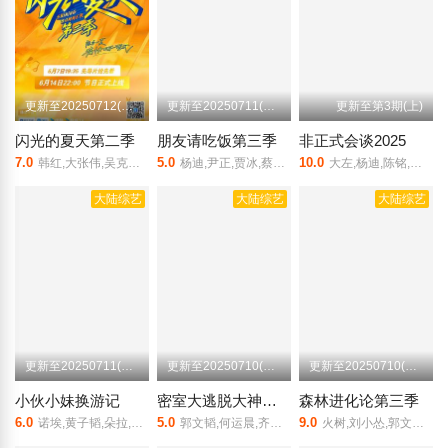
更新至20250712(加更版)
更新至20250711(第4期下加更)
更新至第3期(上)
闪光的夏天第二季
朋友请吃饭第三季
非正式会谈2025
7.0
5.0
10.0
韩红,大张伟,吴克群,巴邓顿珠,黄誉博,简单对话乐队,罗景文,李允儿,姚琛,喻言,曾比特,钟懿,周震南
杨迪,尹正,贾冰,蔡明,代露娃,付辛博,刘端端
大左,杨迪,陈铭,陈超,功必扬,华波波,萨沙,钟逸伦,一之濑飞鸟,发币,阿雷,艾哈迈德·穆罕默德·贾比尔·阿尔卡索姆,戴庐可
大陆综艺
大陆综艺
大陆综艺
更新至20250711(超前营业)
更新至20250710(会员Plus版)
更新至20250710(第5期上)
小伙小妹换游记
密室大逃脱大神版第7季
森林进化论第三季
6.0
5.0
9.0
诺埃,黄子韬,朵拉,徐艺洋
郭文韬,何运晨,齐思钧,曹恩齐,火树,吴泽林
火树,刘小怂,郭文韬,何运晨,罗予彤,王初灵,曹恩齐,李晋晔,石明鑫,张颜齐,吴泽林,陈煦恒,林可雯,李佑川,曲靖,庄宇光