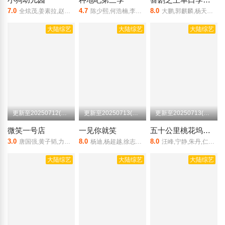
7.0
4.7
8.0
全炫茂,姜素拉,赵汉善,朴善英,Rei
陈少熙,何浩楠,李昊,鹭卓,王一珩,赵小童,卓沅
大鹏,郭麒麟,杨天真,庞博,付航,小鹿,侯佩岑,嘻哈,王越,林简七,夏夏,小北,小海,小佳,谢谢,徐指导,杨蒙恩,璎宁,于渤,于祥宇,月明,翟佳宁,张踩铃,真勇,朱大强,房主任,谷雨,黑灯,黄总,贾得玉,李酌妍,良言,黄一瑾,刘旸,门
大陆综艺
大陆综艺
大陆综艺
更新至20250712(泡面番第27期)
更新至20250713(第13期后台彩蛋)
更新至20250713(第3期坞里陪你看下)
微笑一号店
一见你就笑
五十公里桃花坞第5季
3.0
8.0
8.0
唐国强,黄子韬,力丸,武艺,许天奇
杨迪,杨超越,徐志胜,祝绪丹,陈鑫昊,田嘉瑞,李诞,黄子弘凡
汪峰,宁静,朱丹,仁科,蔡文静,许昕,闫佩伦,辛云来,徐志胜,李雪琴,李嘉琦,孟子义,王子奇,万鹏,董思成,周翊然,欧阳娣娣
大陆综艺
大陆综艺
大陆综艺