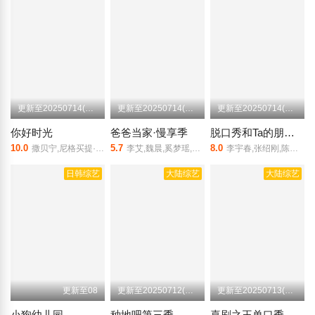
更新至20250714(第3期会员版)
更新至20250714(第10期下)
更新至20250714(第3期朋友们和Ta的脱口秀)
你好时光
爸爸当家·慢享季
脱口秀和Ta的朋友们第二季
10.0
5.7
8.0
撒贝宁,尼格买提·热合曼,沙溢,阮经天,岳云鹏,陈乔恩
李艾,魏晨,奚梦瑶,刘嘉裕,张雅莲,郑思维,萨琪拉,王永鸿
李宇春,张绍刚,陈鲁豫,大张伟,罗永浩,王勉,安全出口,阿咻,艾斯,步惊云,不辣,菜菜,大国手,大鹅,三毛,二哥,贾耗,江梓浩,继业,鸡翅,呼兰,哈哈曹,何广智,哈瑞,火锅,虎牙,韩大狗,侯智元,荒岛人气王,管泽元,高寒,Kid,李梦
日韩综艺
大陆综艺
大陆综艺
更新至08
更新至20250712(第40期下)
更新至20250713(第1期衍生)
小狗幼儿园
种地吧第三季
喜剧之王单口季第二季