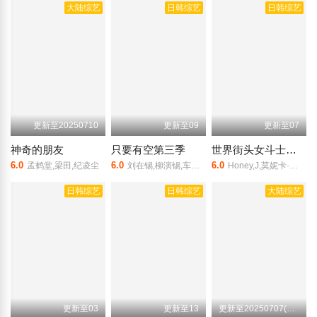
大陆综艺
日韩综艺
日韩综艺
更新至20250710
更新至09
更新至07
神奇的朋友
只要有空第三季
世界街头女斗士第三季
6.0
6.0
6.0
孟鹤堂,梁田,纪凌尘
刘在锡,柳演锡,车胜元,孔明
Honey,J,莫妮卡·申,Ri.hey,崔孝真,愼嘉庀
日韩综艺
日韩综艺
大陆综艺
更新至03
更新至13
更新至20250707(加更版)