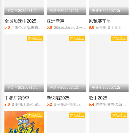
更新至20250712(第8期)
更新至20250712(第8期加更)
更新至20250712(火锅局)
全员加速中2025
亚洲新声
风驰赛车手
5.0
5.0
9.0
丁禹兮,丞磊,朱志鑫,张泽禹,张极,左航,苏新皓,苏醒,尹浩宇,余承恩,赵奕欢,王琳凯,齐思钧,唐九洲,夏之光,张艺凡
张靓颖,Jessie,J,张信哲
黄景瑜,黄明昊,江奇霖,金晨,李承铉,李治廷,林一
大陆综艺
大陆综艺
大陆综艺
更新至20250712(加更版)
更新至20250712(第6期下)
更新至20250712(纯享版)
中餐厅第9季
新说唱2025
歌手2025
7.0
5.2
6.4
黄晓明,丁禹兮,翟潇闻,尹浩宇,沈月,姜妍
黄子韬,严浩翔,万妮达,谢锐韬,张砚拙
陈楚生,林志炫,白举纲,周延,单依纯,米奇·盖顿,安良城红,格瑞丝·金斯勒
大陆综艺
大陆综艺
大陆综艺