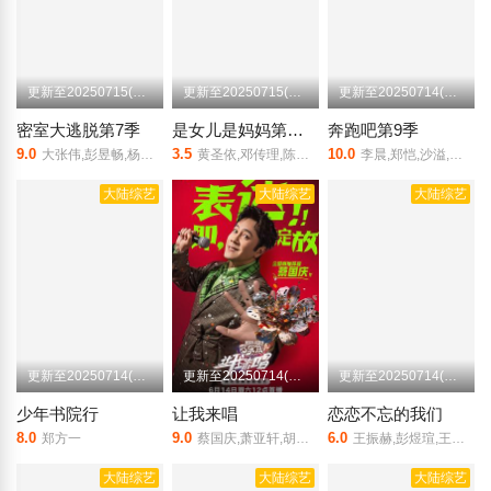
更新至20250715(超前彩蛋)
更新至20250715(会员彩蛋)
更新至20250714(加更版)
密室大逃脱第7季
是女儿是妈妈第二季
奔跑吧第9季
9.0
3.5
10.0
大张伟,彭昱畅,杨幂,许凯,周笔畅,张宥浩
黄圣依,邓传理,陈梦,逢敏,程潇,梁爱群,李嘉格,薄永霞
李晨,郑恺,沙溢,白鹿,周深,范丞丞,宋雨琦,张真源,孟子义,李昀锐,敖瑞鹏,张彬彬
大陆综艺
大陆综艺
大陆综艺
更新至20250714(第9期)
更新至20250714(第5期正反调联盟)
更新至20250714(第10期上)
少年书院行
让我来唱
恋恋不忘的我们
8.0
9.0
6.0
郑方一
蔡国庆,萧亚轩,胡彦斌,徐明浩,郝蕾,吴彤,王琳凯,尚雯婕,王蓉,饶雪漫,李偲菘,李伟菘,张子墨
王振赫,彭煜瑄,王鑫童,李跃峥,赵怡欣,戴龙翔,朱芳颉
大陆综艺
大陆综艺
大陆综艺