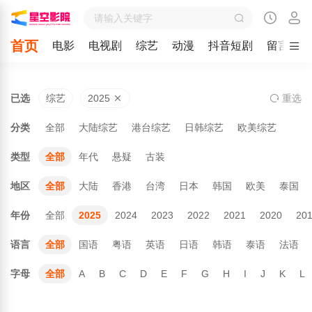
首页
电影
电视剧
综艺
动漫
抖音短剧
留言
已选
综艺
2025
重
选
分类
全部
大陆综艺
港台综艺
日韩综艺
欧美综艺
类型
全部
年代
悬疑
古装
地区
全部
大陆
香港
台湾
日本
韩国
欧美
泰国
年份
全部
2025
2024
2023
2022
2021
2020
20
语言
全部
国语
粤语
英语
日语
韩语
泰语
法语
字母
全部
A
B
C
D
E
F
G
H
I
J
K
L