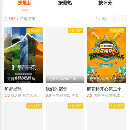
按最新
按最热
按评分
共
197
个筛选结果
1 / 6页
大陆综艺
大陆综艺
大陆综艺
更新至20250715(第6期加更)
更新至20250715(第4期)
更新至20250715(麻丫你来啦)
旷野星球
我们的宿舍
麻花特开心第二季
5.0
9.0
7.5
魏大勋,易立竞,王安宇,王昱珩,林一,苗苗,刘雅瑟
何炅,檀健次,李雪琴,王鹤棣,丁程鑫,杨迪,吴泽林,叶童,侯佩岑,王珞丹,李晟,张小婉,祝绪丹,管乐,罗予彤,宋妍霏
沈腾,马丽,艾伦,常远,黄才伦,许文赫,刘同,冯满,朱博岩 ,白客,陈鹤一,范丞丞,冯秦川,龚俊,郭祥鹏,胡先煦,黄渤,贾冰,李海银,林一,刘思维,毛晓彤,彭昱畅,乔杉,宋小宝,马嘉祺,丁程鑫,宋亚轩,刘耀文,张真源,严浩翔,贺峻霖,宋妍霏,陶亮,王成思,王建华,王智,许吴彬,杨超越,尹正,于洋,张一鸣,章若楠,赵小棠,周大勇,庄达菲,左凌峰
大陆综艺
大陆综艺
大陆综艺