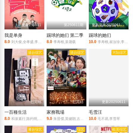
更新250611
第250611期
更新至第20250611期
我是单身
踢球的她们 第二季
踢球的她们
8.0
8.0
10.0
刘大俊,全孝盛,李伊庚,宋海娜
李寿根,裴晟载
李寿根,崔汝珍,李美度,金才禾,张真熙,郑慧仁,池易洙,이영표,한채아,심하은,명서현,양은지,남현희,박승희,이성미,신봉선,이경실,조혜련
港台综艺
港台综艺
大陆综艺
已完结
已完结
更新20250611
一百種生活
家務戰場
毛雪汪
8.0
9.0
10.0
和泉素行,陈灼明,何式凝
朱晉傑,英健朗,古明华
毛不易,李雪琴
港台综艺
综艺
欧美综艺