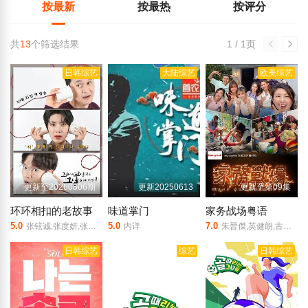
按最新
按最热
按评分
共
13
个筛选结果
1 / 1页
日韩综艺
大陆综艺
欧美综艺
更新至20260806期
更新20250613
更新至第09集
环环相扣的老故事
味道掌门
家务战场粤语
5.0
5.0
7.0
张铉诚,张度妍,张圣圭
内详
朱晉傑,英健朗,古明华
日韩综艺
综艺
日韩综艺