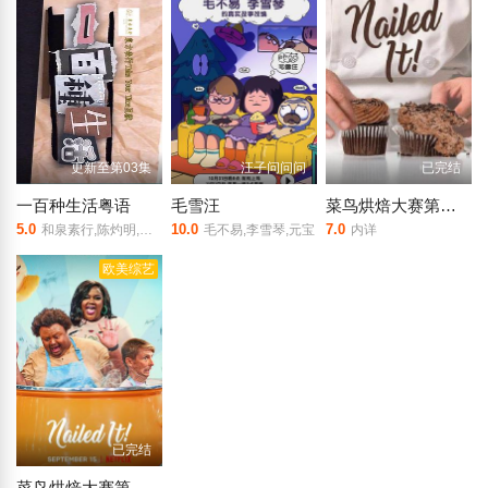
更新至第03集
汪子问问问
已完结
一百种生活粤语
毛雪汪
菜鸟烘焙大赛第五季
5.0
10.0
7.0
和泉素行,陈灼明,何式凝
毛不易,李雪琴,元宝
内详
欧美综艺
已完结
菜鸟烘焙大赛第六季