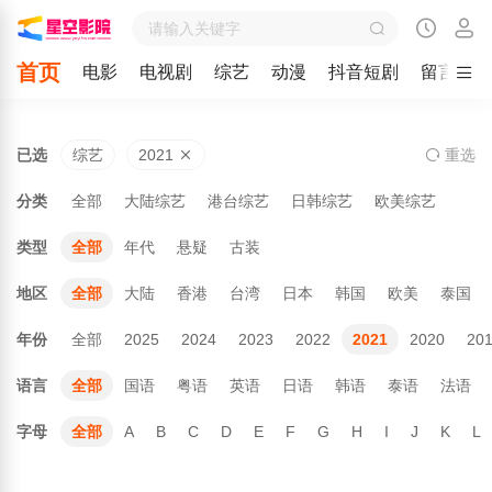
首页
电影
电视剧
综艺
动漫
抖音短剧
留言
已选
综艺
2021
重
选
分类
全部
大陆综艺
港台综艺
日韩综艺
欧美综艺
类型
全部
年代
悬疑
古装
地区
全部
大陆
香港
台湾
日本
韩国
欧美
泰国
年份
全部
2025
2024
2023
2022
2021
2020
20
语言
全部
国语
粤语
英语
日语
韩语
泰语
法语
字母
全部
A
B
C
D
E
F
G
H
I
J
K
L