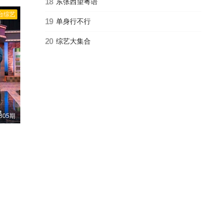
18
东张西望粤语
台综艺
19
单身行不行
20
综艺大集合
805期