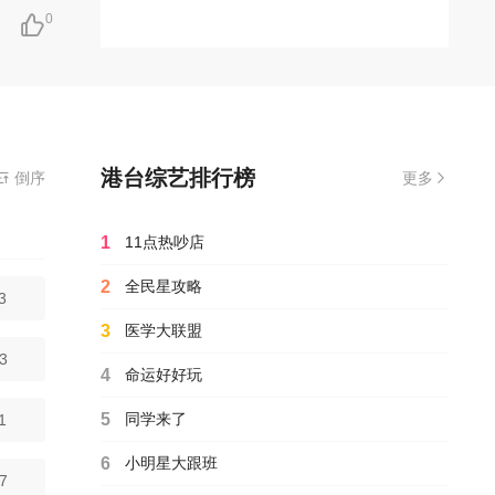
0
港台综艺排行榜
倒序
更多
1
11点热吵店
2
全民星攻略
3
3
医学大联盟
3
4
命运好好玩
5
同学来了
1
6
小明星大跟班
7