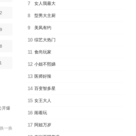
7
女人我最大
2
8
型男大主厨
9
美凤有约
9
10
综艺大热门
8
11
食尚玩家
1
12
小姐不熙娣
13
医师好辣
14
百变智多星
15
女王大人
公开爆
16
闹着玩
视频等
17
阿姐万岁
换一换