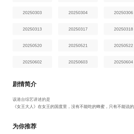
20250303
20250304
20250306
20250313
20250317
20250318
20250520
20250521
20250522
20250602
20250603
20250604
剧情简介
该港台综艺讲述的是
《女王大人》在女王的国度里，没有不能吃的蜂蜜，只有不能说的
料！不仅爆料还有奖金可以拿～让来宾们通通豁出去啦！
，女王大人是由内详执导,曾国城,巴钰等人主演的,于2023年上映
为你推荐
40集全集完整版资源免费在线观看。