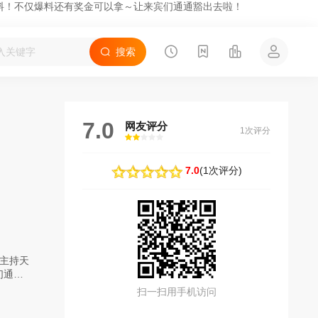
料！不仅爆料还有奖金可以拿～让来宾们通通豁出去啦！
搜索
7.0
网友评分
1次评分
很差
较差
还行
推荐
力荐
7.0
(
1次评分
)
主持天
们通通
扫一扫用手机访问