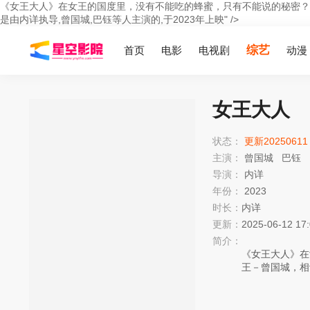
《女王大人》在女王的国度里，没有不能吃的蜂蜜，只有不能说的秘密？
是由内详执导,曾国城,巴钰等人主演的,于2023年上映" />
综艺
首页
电影
电视剧
动漫
女王大人
状态：
更新20250611
主演：
曾国城
巴钰
导演：
内详
年份：
2023
时长：
内详
更新：
2025-06-12 17
简介：
《女王大人》在
王－曾国城，相
豁出去啦！