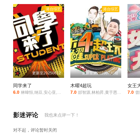
港台综艺
港台综艺
更新至20250612
更新至第20260730期
同学来了
木曜4超玩
女王
6.0
7.0
7.0
林暐恒,纳豆,安心亚,何妤玟,无尊,杨昇达
邰智源,林柏昇,黄于恩,吴泱潾,谢坤达,阿部玛利亚
曾
影迷评论
我也来点评一下！
对不起，评论暂时关闭