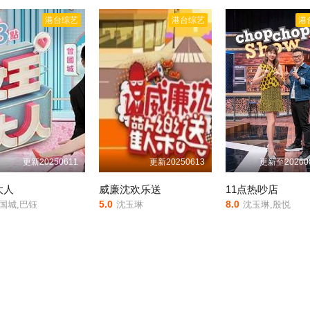
港台综艺
港台综艺
港
更新20250611
更新20250613
更新至20260
大人
威廉沈欢乐送
11点热吵店
5.0
8.0
国城,巴钰
沈玉琳
沈玉琳,殷悦