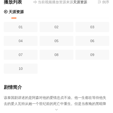
播放列表
当前视频播放资源来源
天涯资源
- 提供为您免费
倒序
天涯资源
01
02
03
04
05
06
07
08
09
10
剧情简介
该泰国剧讲述的是阿森对他的爱情忠贞不渝。他一生都在等待他失
去的爱人瓦特从她一个世纪前的死亡中重生。但是当夜晚的黑暗降
临时，他会被五色之石的力量强行折磨。如果他不能在本世纪的时