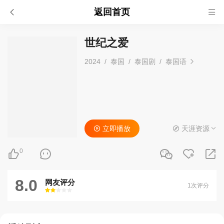
返回首页
世纪之爱
2024
/
泰国
/
泰国剧
/
泰国语
立即播放
天涯资源
0
8.0
网友评分
1次评分
很差
较差
还行
推荐
力荐