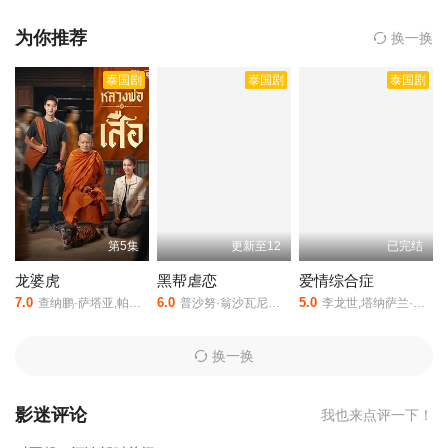
间窗内找到水，他将不可避免地永远悲惨地死去。最后一年在石头
的力量变成他永恒的诅咒之前，这个世纪就要结束了。他遇到了维
为你推荐
换一换
尔，一个轻浮迷人的美男子，似乎与他的生活息息相关。阿三第一
泰国剧
泰国剧
泰国剧
眼就被维尔吓到了，但这个不相干的男孩其实是他心爱的瓦特，他
期待了将近一个世纪的人，世纪之爱是由暂无执导,皮塔亚·萨丘安,
坎塔蓬·晋达塔维彭,彭佩特齐·潘功,War,Jirawat,Vachirasarunpatra,
塔农萨·苏帕坎,朋拉维·凯普拉帕功等人主演的,于2024年上映。
相关
赞助院线：策驰影院，星辰影院，星空影院，西瓜影院，抖音短剧
视频等40集全集完整版资源免费在线观看。
第5集
更新至12
已完结
龙婆虎
黑帮虐恋
爱情综合症
7.0
6.0
5.0
查纳鹏·萨塔亚,帕塔查雅·平莎莫,维察亚蓬·亚姆萨德,Tide·Ekkapun·Bunluerit,Thanutsaluk·Hudson,Ndol·Knin
普沙努·翁沙瓦尼查功,萨兰·阿南塔瑟塔功
李龙世,塔纳萨兰·萨姆通莱
换一换
影迷评论
我也来点评一下！