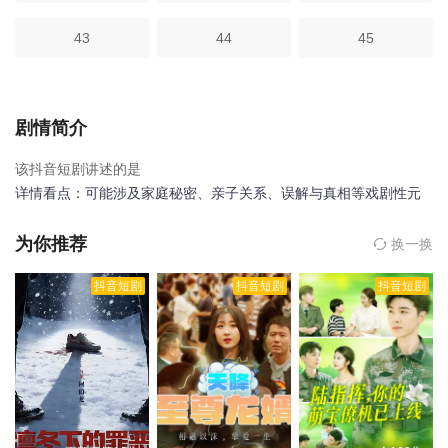
43
44
45
剧情简介
该抖音短剧讲述的是
详情看点：可能涉及家庭秘密、亲子关系、误解与真相等戏剧性元
素。具体的看点需要更多的背景信息或剧情简介来描述。
，抱歉沈先生孩子不是你的是由内详执导,宋晨,张玉娇等人主演的,于
为你推荐
换一换
2025年上映。
相关赞助院线：策驰影院，星辰影院，星空影院，西
抖音短剧
抖音短剧
抖音短剧
瓜影院，抖音短剧视频等40集全集完整版资源免费在线观看。