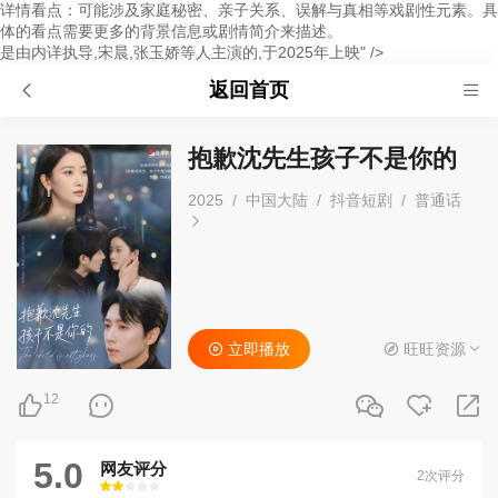
详情看点：可能涉及家庭秘密、亲子关系、误解与真相等戏剧性元素。具
体的看点需要更多的背景信息或剧情简介来描述。
是由内详执导,宋晨,张玉娇等人主演的,于2025年上映" />
返回首页
抱歉沈先生孩子不是你的
2025
/
中国大陆
/
抖音短剧
/
普通话
立即播放
旺旺资源
12
5.0
网友评分
2次评分
很差
较差
还行
推荐
力荐