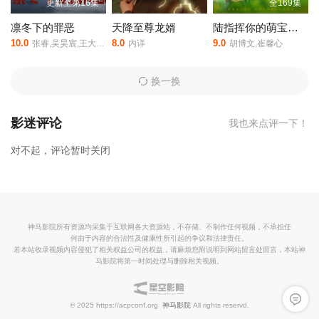
更新至第16集
全169集
凛冬下的罪恶
天降至尊龙婿
陆指挥你的萌宝僚机已上线
10.0
8.0
9.0
张睿,吴昊宸,王大奇,孙之鸿,洪冰瑶,肖涵,嘉泽,李蒲赫,左腾云,何磊,王心嫚,李繁,苏宥辰,刘佳萌,洪爽,刘亭希,窦新豪,刘伟峰,刘朔豪,徐章
内详
胡博文,崔馨心
换一换
影迷评论
我也来点评一下！
对不起，评论暂时关闭
神马影院所有资源均采集于互联网各大资源站，不存储、不制作任何视频，不承担任
何由于内容的合法性及健康性所引起的争议和法律责任。
若本站收录视频内容侵犯了相关权益公司的权益，请麻烦您附说明到网站留言处留言，本站神
马影院将第一时间处理与删除相关视频。
留言反
© 2025 https://acpconf.org
神马影院
All rights reservd.