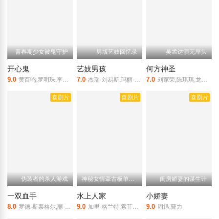
青春期少女被鬼守护
男版艺妓回忆录
吴孟达演无厘头
开心鬼
艺妓男孩
何方神圣
9.0
7.0
7.0
黄百鸣,罗明珠,李丽珍,高志森,杜丽莎
杰瑞·刘易斯,玛丽·麦当劳,早川雪洲,Barton,MacLane,苏珊娜·普莱薛特
刘家荣,陈琪琪,龙方,刘雅丽,午马
喜剧片
喜剧片
喜剧片
伪装者的杀人游戏
神秘女情牵古板单亲父亲
闺房娇妻的谋生计
一双血手
水上人家
小娇妻
8.0
9.0
9.0
罗德·斯泰格尔,丽·莱米克,乔治·席格
加里·格兰特,索菲娅·罗兰,玛莎·海尔,哈里·古蒂诺
周迅,曹力