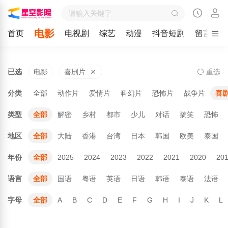
电影
首页
电视剧
综艺
动漫
抖音短剧
留言
已选
电影
喜剧片
重
选
分类
全部
动作片
爱情片
科幻片
恐怖片
战争片
喜
类型
全部
解密
乡村
都市
少儿
对话
搞笑
恐怖
地区
全部
大陆
香港
台湾
日本
韩国
欧美
泰国
年份
全部
2025
2024
2023
2022
2021
2020
20
语言
全部
国语
粤语
英语
日语
韩语
泰语
法语
字母
全部
A
B
C
D
E
F
G
H
I
J
K
L