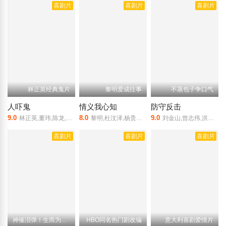
喜剧片
喜剧片
喜剧片
林正英经典鬼片
黎明爱成往事
不蒸包子争口气
人吓鬼
情义我心知
防守反击
9.0
8.0
9.0
林正英,董玮,陈龙,罗浩楷,钱月笙
黎明,杜汶泽,杨贵媚,叶璇
刘金山,曾志伟,洪剑涛,李诚儒,李湘
喜剧片
喜剧片
喜剧片
神催泪弹！生而为人对不起
HBO同名热门剧改编
意大利喜剧爱情片