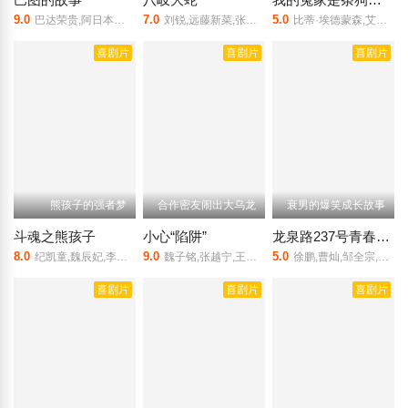
9.0
7.0
5.0
巴达荣贵,阿日本他本,乌云其其格
刘锐,远藤新菜,张舸,汪筠妍,白月
比蒂·埃德蒙森,艾德·斯克林
喜剧片
喜剧片
喜剧片
熊孩子的强者梦
合作密友闹出大乌龙
衰男的爆笑成长故事
斗魂之熊孩子
小心“陷阱”
龙泉路237号青春轶事
8.0
9.0
5.0
纪凯童,魏辰妃,李华,申泰明,鲍康儿
魏子铭,张越宁,王海均,袁千山,岳阳
徐鹏,曹灿,邹全宗,傅宇凡
喜剧片
喜剧片
喜剧片