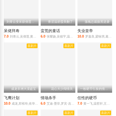
刘青云变呆获倩莲芳心
青涩温碧霞美翻了
落魄总裁腹黑逆袭
呆佬拜寿
蛮荒的童话
失业皇帝
7.0
6.0
10.0
刘青云,吴倩莲,黄子华,元华
张耀扬,吴镇宇,温碧霞,梁思浩
罗嘉良,梁咏琪,葛民辉,林尚义,江希文,黎耀祥
喜剧片
喜剧片
喜剧片
成龙非洲大漠盗宝
花心大少闯情关
一枚硬币引发的情感纠葛
飞鹰计划
情场杀手
任性的硬币
10.0
6.0
7.0
成龙,郑裕玲,依华歌宝,池田昌子,阿尔多·桑布雷利
艾迪·墨菲,罗宾·吉文斯,哈莉·贝瑞,大卫·艾兰·格里尔
黄一飞,温哲轩,王双宝,何文辉
喜剧片
喜剧片
喜剧片