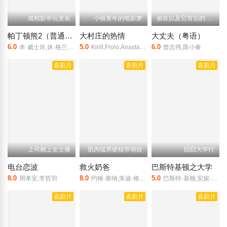
戏精影帝玩变装
小镇青年的电影梦
偷欢以及它背后的故事
帕丁顿熊2（普通话）
大村庄的热情
大丈夫（粤语）
6.0
5.0
6.0
本·威士肖,休·格兰特,休·博内威利,莎莉·霍金斯,萨缪尔·乔斯林
Kirill,Frolo,Anastasiya,Mytrazhik
曾志伟,陈小春
喜剧片
喜剧片
喜剧片
上司赖上女主播
肌肉猛男硬核带萌娃
囧囧大学行
电台恋波
救火奶爸
巴斯特基顿之大学
8.0
8.0
5.0
周孝安,李哲羽
约翰·塞纳,朱迪·格雷尔
巴斯特·基顿,安妮·康尼瓦尔,Flora,Bramley,哈罗德·古德温
喜剧片
喜剧片
喜剧片