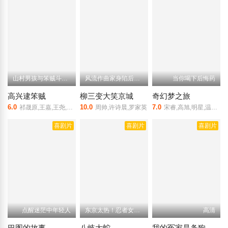
山村男孩与笨贼斗智斗勇
风流作曲家身陷后宫纷争
当你喝下后悔药
高兴逮笨贼
柳三变大笑京城
奇幻梦之旅
6.0
10.0
7.0
祁晟原,王嘉,王尧,田玲,张明健
周帅,许诗晨,罗家英
宋睿,高旭,明星,温浩哲,许升
喜剧片
喜剧片
喜剧片
点醒迷茫中年轻人
东京太热！忍者女团集结
高清
巴图的故事
八岐大蛇
我的冤家是条狗（普通话）