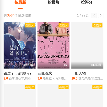
按最新
按最热
按评分
共
3564
个筛选结果
1 / 99页
喜剧片
喜剧片
喜剧片
更新HD
HD
HD国语
错过了，遗憾吗？
轻佻游戏
一般人物
9.0
9.0
10.0
白客,庄达菲,周澄奥,敖子逸,王安宇,赵佳丽
埃里克·K·布利安,凯瑟琳·沙博,艾琳·玛格丽特·卡特,莎拉·舒伊纳德-波里尔,娜塔莉·古帕尔,罗丝-安妮·德里,萨米尔·菲鲁兹,卡罗兰·福彻,艾甜·加罗伊,安布雷·贾布兰,小费约尔·吉恩,尼古拉斯·克里夫,雅克·勒厄勒,伊芙·兰德里,朱莉·勒布勒东,阿加莎·勒杜,西蒙娜·勒杜,索菲·勒图讷尔,弗罗伦斯·布莱恩,安托南·穆索-里瓦尔,埃里克·罗比杜,雷米·圣米歇尔
魏兵/马朕/周彦新/刘尚奎
喜剧片
喜剧片
喜剧片