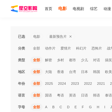
电影
首页
电视剧
综艺
动漫
已选
电影
最新预告片
分类
全部
动作片
爱情片
科幻片
恐怖片
战
类型
全部
解密
乡村
都市
少儿
对话
搞笑
地区
全部
大陆
香港
台湾
日本
韩国
欧美
年份
全部
2025
2024
2023
2022
2021
2
语言
全部
国语
粤语
英语
日语
韩语
泰语
字母
全部
A
B
C
D
E
F
G
H
I
J