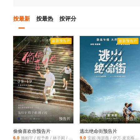
按最新
按最热
按评分
最新预告片
最新预告片
预告片
预告片
偷偷喜欢你预告片
逃出绝命街预告片
6.0
9.0
施柏宇 / 程予希 / 林子闳 / 赖雅妍 / 纪卜心 / 曾少宗 / 陈如山 / 黄柏峰 / 海裕芬 / 钱薇真 / 苏达 / 郑颖 / 张宸呈 / 吴函峮
安妮·海瑟薇 / 伊万·麦克格雷格 / 梅西·斯黛拉 / 克里斯蒂安·康佛瑞 / 乔丹·亚历山大·戴维斯 / 克里斯·科伊 / P·J·伯恩 / 贝瑟妮·安妮·林德 / 安德里亚·弗兰克尔 / 德尼特拉·艾斯勒 / 哈德森·米克 / 派雷特·邦奇 / 格雷森·索恩·基尔帕特里克 / 西姆斯·梅 / 萨凡纳·蕾妮 / 道格拉斯·R·韦斯 / 雨果·西尔弗 / 约翰·米凯尔 / 迈克尔-克里斯蒂安·摩