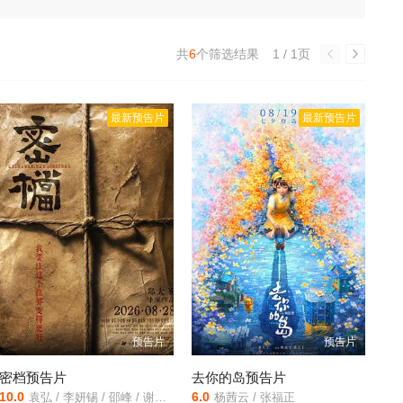
共
6
个筛选结果
1 / 1页
最新预告片
最新预告片
预告片
预告片
密档预告片
去你的岛预告片
10.0
6.0
袁弘 / 李妍锡 / 邵峰 / 谢承颖 / 李晓川 / 黄龄 / 徐祥 / 张羽霖
杨茜云 / 张福正