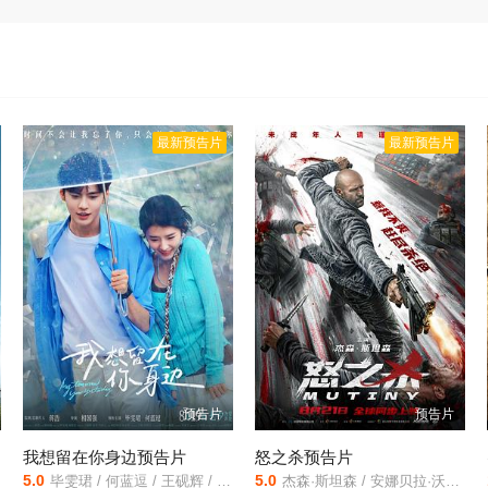
最新预告片
最新预告片
预告片
预告片
我想留在你身边预告片
怒之杀预告片
5.0
5.0
毕雯珺 / 何蓝逗 / 王砚辉 / 侯勇 / 刘巴特尔 / 胡子轩 / 王勉 / 段博文
杰森·斯坦森 / 安娜贝拉·沃丽丝 / 阿纳斯·费达拉维修斯 / 艾德里安·莱斯特 / 罗兰·默勒 / 钱尼尔·库勒 / 李·查尔斯 / 汤姆·克里斯蒂安 / 杰森·王 / 史蒂文·布拉德斯 / 本·卡特赖特 / 露米·萨顿