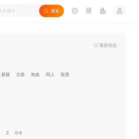
搜索
重
新筛
选
悬疑
古装
热血
同人
耽美
Z
0-9