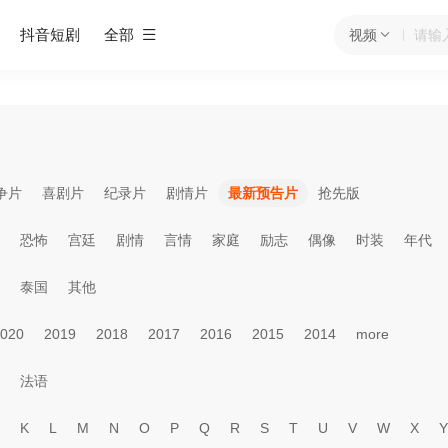
抖音短剧
全部
视频
争片
喜剧片
纪录片
剧情片
最新预告片
抢先版
恐怖
宫廷
剧情
言情
家庭
励志
偶像
时装
年代
泰国
其他
020
2019
2018
2017
2016
2015
2014
more
法语
K
L
M
N
O
P
Q
R
S
T
U
V
W
X
Y