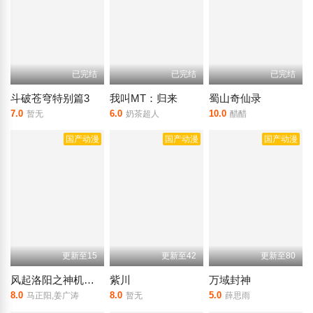
已完结
已完结
已完结
斗破苍穹特别篇3
我叫MT：归来
蜀山奇仙录
7.0
6.0
10.0
暂无
奶茶超人
醋醋
国产动漫
国产动漫
国产动漫
更新至15
更新至42
更新至80
风起洛阳之神机少年
紫川
万域封神
8.0
8.0
5.0
马正阳,姜广涛
暂无
薛思雨