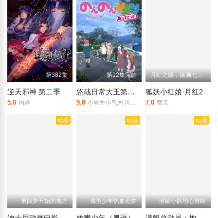
第382集
第12集完结
月红之憾，缘满七夕！
逆天邪神 第二季
悠哉日常大王第三季
狐妖小红娘·月红2
5.0
9.0
7.0
内详
小岩井小鸟,村川梨衣,佐仓绫音
暂无
动漫
动漫
动漫
重回梦开始的地方
咸鱼少年热血追梦
潜艇小队地心冒险
迪士尼动画电影嘉年华
雄狮少年（粤语）
潜艇总动员：地心游记