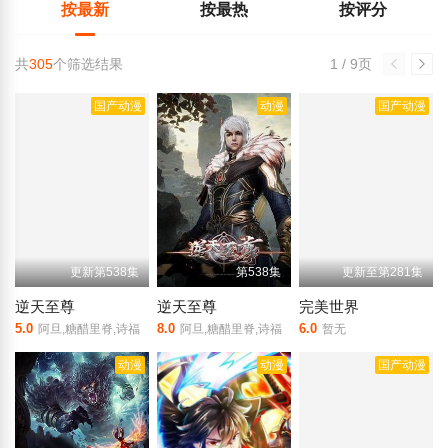
按最新
按最热
按评分
共
305
个筛选结果
1 / 9页
国产动漫
动漫
国产动漫
更新第538集
第538集
更新至第281集
逆天至尊
逆天至尊
完美世界
5.0
8.0
6.0
阿旦,糖醋里脊,诗福
阿旦,糖醋里脊,诗福
暂无
动漫
动漫
国产动漫