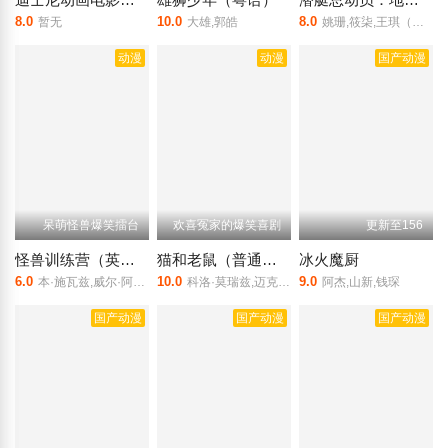
8.0
10.0
8.0
暂无
大雄,郭皓
姚珊,筱柒,王琪（配音）,闷狐鹿
动漫
动漫
国产动漫
呆萌怪兽爆笑擂台
欢喜冤家的爆笑喜剧
更新至156
怪兽训练营（英语）
猫和老鼠（普通话）
冰火魔厨
6.0
10.0
9.0
本·施瓦兹,威尔·阿奈特,杰拉尔丁·维斯瓦纳坦
科洛·莫瑞兹,迈克尔·佩纳,郑肯,Rob,Delaney,Christina,Chong,布赖恩·斯特帕尼克
阿杰,山新,钱琛
国产动漫
国产动漫
国产动漫