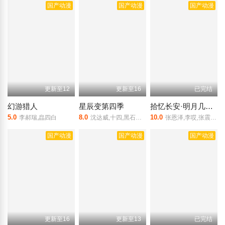
国产动漫
国产动漫
国产动漫
更新至12
更新至16
已完结
幻游猎人
星辰变第四季
拾忆长安·明月几时有第二季
5.0
8.0
10.0
李郝瑞,皛四白
沈达威,十四,黑石稔,柯暮卿
张恩泽,李哎,张震,黎筱濛,北炎,藤新,小连杀
国产动漫
国产动漫
国产动漫
更新至16
更新至13
已完结