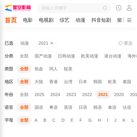
首页
电影
电视剧
综艺
动漫
抖音短剧
留言
已选
动漫
2021
重
选
分类
全部
国产动漫
日韩动漫
欧美动漫
港台动漫
海外
类型
全部
热血
同人
耽美
地区
全部
大陆
香港
台湾
日本
韩国
欧美
泰国
年份
全部
2025
2024
2023
2022
2021
2020
20
语言
全部
国语
粤语
英语
日语
韩语
泰语
法语
字母
全部
A
B
C
D
E
F
G
H
I
J
K
L