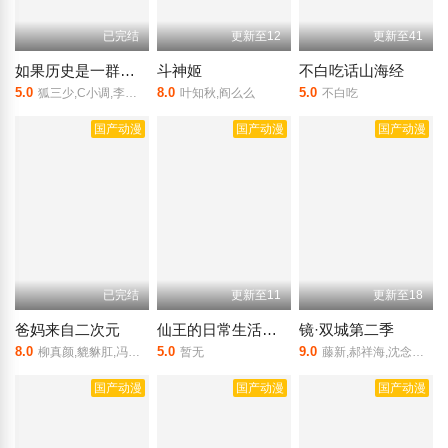
已完结
更新至12
更新至41
如果历史是一群喵第7季
斗神姬
不白吃话山海经
5.0
8.0
5.0
狐三少,C小调,李轻扬,Tk菌,月夜桥
叶知秋,阎么么
不白吃
国产动漫
国产动漫
国产动漫
已完结
更新至11
更新至18
爸妈来自二次元
仙王的日常生活第二季
镜·双城第二季
8.0
5.0
9.0
柳真颜,貔貅肛,冯岚,路扬,张惠霖
暂无
藤新,郝祥海,沈念如,阎么么
国产动漫
国产动漫
国产动漫