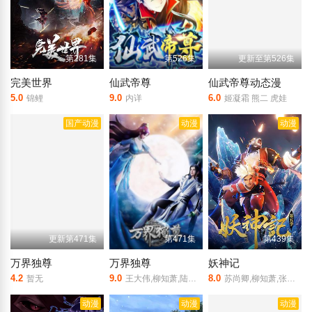
第281集
第526集
更新至第526集
完美世界
仙武帝尊
仙武帝尊动态漫
5.0
9.0
6.0
锦鲤
内详
姬凝霜 熊二 虎娃
国产动漫
动漫
动漫
更新第471集
第471集
第439集
万界独尊
万界独尊
妖神记
4.2
9.0
8.0
暂无
王大伟,柳知萧,陆敏悦,冷泉夜月,关帅,蘭雨馨,季骜杰,默伶,包小柒,徐翔,张妮,烈之流星,钟巍,Akira明,安志,kinsen,芥末
苏尚卿,柳知萧,张妮,钟巍,柳川鱼,冷泉夜月,默伶,Akira明,蘭雨馨,徐翔,朱婧,烈之流星,大梨
动漫
动漫
动漫