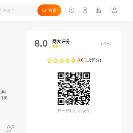
搜索
8.0
网友评分
1次评分
很差
较差
还行
推荐
力荐
8.0
(
1次评分
)
出时
目类
，其实
恋交友
扫一扫用手机访问
是重复
的节目
但是我
0
，那么