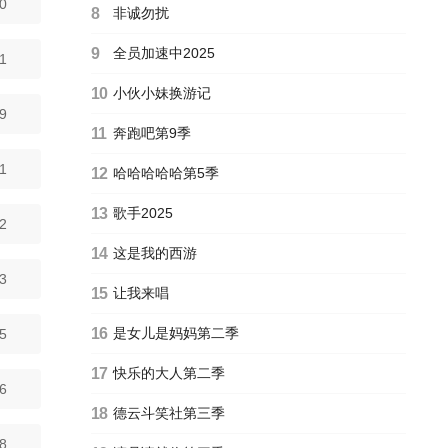
0
8
非诚勿扰
9
全员加速中2025
1
10
小伙小妹换游记
9
11
奔跑吧第9季
1
12
哈哈哈哈哈第5季
13
歌手2025
2
14
这是我的西游
3
15
让我来唱
16
是女儿是妈妈第二季
5
17
快乐的大人第二季
6
18
德云斗笑社第三季
8