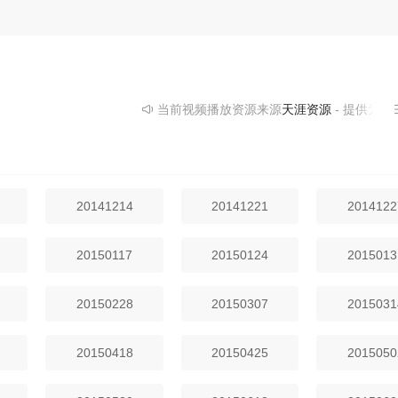
一个戏剧冲突的效果，节奏也会很快，会是5分钟进行一轮配对，比较符
除了节奏和戏剧化效果之外，《非诚勿扰》的另一个看点是会真实的体现
：我们不会刻意地鼓吹什么，但是节目的设计就会让大家看出现在年轻人
对多女的情况，有的男士我们觉得很优秀，但是他会立刻被淘汰，有的男
欢迎那么，年轻人的价值选择自然而然的就在里面了。让年轻人自主选择
会采用专家团提意见这种形式，讨论现在网络上和社会上非常流行的切合
当前视频播放资源来源
天涯资源
- 提供为您免费
子、婆媳关系等等。总结下来，这种约会玩法既很潮，又是有内涵的。用
是落点会很深。
20141214
20141221
2014122
20150117
20150124
2015013
20150228
20150307
2015031
20150418
20150425
2015050