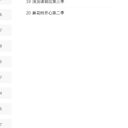
19
演员请就位第三季
20
麻花特开心第二季
6
7
8
9
7
4
5
7