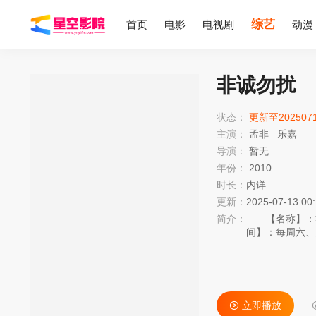
综艺
首页
电影
电视剧
动漫
非诚勿扰
状态：
更新至202507
主演：
孟非
乐嘉
导演：
暂无
年份：
2010
时长：
内详
更新：
2025-07-13 00
简介：
【名称】：非
间】：每周六、
型】：婚恋交
并不算新鲜。在
类节目，江苏卫
以前的老路呢？
绝不是老节目的
立即播放
们的节目是在男