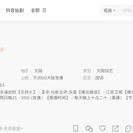
抖音短剧
全部
视频
12
地区：
大陆
类型：
大陆综艺
上映：
于2010大陆首播
语言：
国语
:12
诚勿扰【主持人】：孟非 分析点评:乐嘉【播出频道】：江苏卫视【播
周日晚21：10分 (首播）【重播时间】：每天晚上十点二十（重播）【节
友类节目、真人秀 很潮又具内涵的约会玩法婚恋交友类的节目这个创意
《非常男女》走红的那几年里，全国曾经如雨后春笋一样地冒出了很多婚
视本身也推出过《欢乐伊甸园》。那么这个名为《非诚勿扰》的节目是不
王刚说这并不是旧瓶装新酒：虽然之前婚恋交友节目很红，但是我们现在
拷贝。过去的交友节目是男女数量相等的，一轮一轮配对，节奏会很慢。
天涯资源
女人数极端不平衡的状态下进行的， 可能是一个男的面对二十四个女的