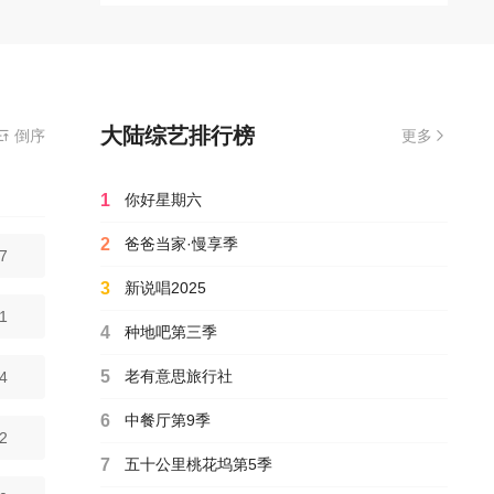
合年轻
出现代
的婚恋
士看不
之余，
实际的
大陆综艺排行榜
在线观看播放非诚勿扰综艺全集完整版,无需安装播放器
倒序
更多
制片人
1
你好星期六
2
爸爸当家·慢享季
7
3
新说唱2025
1
4
种地吧第三季
5
老有意思旅行社
4
6
中餐厅第9季
2
7
五十公里桃花坞第5季