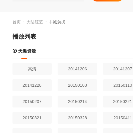
这个里面就会有
人的欣赏习惯。
婚恋观。王刚说
观。比方说一男
首页
大陆综艺
非诚勿扰
出优点，却很受
《非诚勿扰》也
播放列表
话题：房子、孩
王刚的话说，就
天涯资源
高清
20141206
20141207
20141228
20150103
20150110
20150207
20150214
20150221
20150321
20150328
20150411