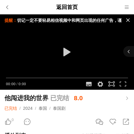
返回首页
提醒：
切记一定不要轻易相信视频中和网页出现的任何广告，谨
防上当受骗与本站无关!
如果无法播放请重新点击刷新页面，或者切换线路。
视频载入速度跟您本地网速有关，请耐心等待几秒钟。
他闯进我的世界
已完结
8.0
已完结
/
2024
/
泰国
/
泰国剧
0