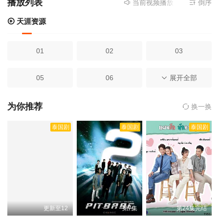
播放列表
当前视频播放资源来源
倒序
天涯资
天涯资源
01
02
03
05
06
展开全部
07
08
09
10
为你推荐
换一换
泰国剧
泰国剧
泰国剧
11
12
更新至12
第7集
第24集完结