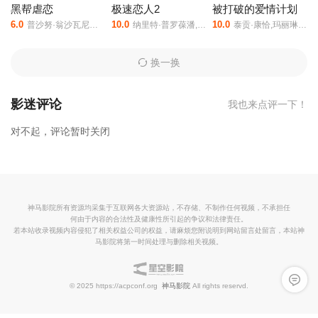
黑帮虐恋
极速恋人2
被打破的爱情计划
6.0
10.0
10.0
普沙努·翁沙瓦尼查功,萨兰·阿南塔瑟塔功
纳里特·普罗葆潘,阿斯雷·瓦塔纳雅库,苏帕努·洛瀚帕尼,帕塔拉菲尔·万洛普西里,潘塗瑞,赫马维奇·卡皖纳姆派潘,塔纳朋·艾恩坤柴,克睿廷·基缇贾鲁皖纳奎尔,纳塔彭·帕松,平·欧吡尼霆·利拉威尔缇差步缇瑞,托普滕·苏巴孔·萨霍霍尔,基蒂萨克·瓦塔纳维察库,S Vorarit Vaijairanai,Milk Natchanon Supravorawong,安滃·喀萨玛·坎姆塔尼缇
泰贡·康恰,玛丽琳·凯特·甘能,Pawish Wiengnont,查雅妮·彩佳容,彩尼查·萍彤,西琳娜·维迪亚芙,帕拉达·楚查瓦乔蒂库尔,那坤·洛加耐
换一换
影迷评论
我也来点评一下！
对不起，评论暂时关闭
神马影院所有资源均采集于互联网各大资源站，不存储、不制作任何视频，不承担任
何由于内容的合法性及健康性所引起的争议和法律责任。
若本站收录视频内容侵犯了相关权益公司的权益，请麻烦您附说明到网站留言处留言，本站神
马影院将第一时间处理与删除相关视频。
留言反
© 2025 https://acpconf.org
神马影院
All rights reservd.