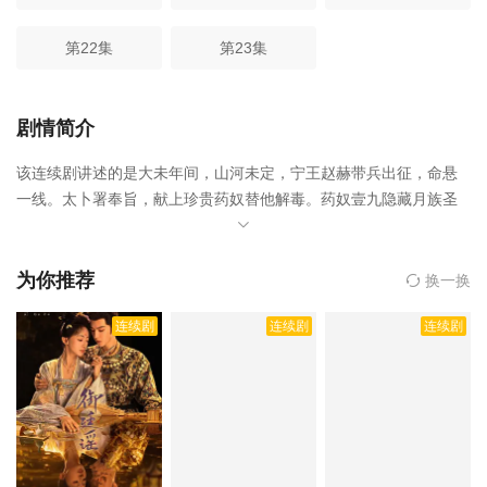
第22集
第23集
剧情简介
该连续剧讲述的是大未年间，山河未定，宁王赵赫带兵出征，命悬
一线。太卜署奉旨，献上珍贵药奴替他解毒。药奴壹九隐藏月族圣
女身份，以己为饵深陷迷局。最终，赵赫与云瑶携手厘清月族被屠
真相，跨越生死，不忘初心，守护天下安宁。，云赫谣是由暂无执
导,李九霖,朱丽岚,陈添祥,付妤舒,马丽亚等人主演的,于2025年上
为你推荐
换一换
映。
相关赞助院线：策驰影院，星辰影院，星空影院，西瓜影院，
连续剧
连续剧
连续剧
抖音短剧视频等40集全集完整版资源免费在线观看。