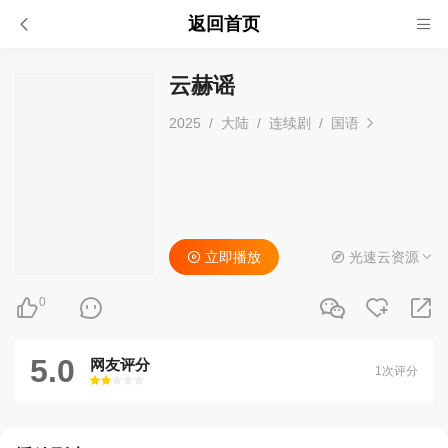
返回首页
云赫谣
2025
/
大陆
/
连续剧
/
国语
立即播放
光速云资源
0
5.0
网友评分
1次评分
很差
较差
还行
推荐
力荐