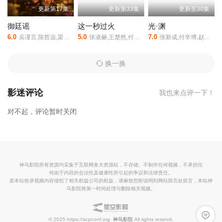
更新第17集
更新第33集
更新至30集
御廷谣
这一秒过火
光·渊
6.0
5.0
7.0
吴谨言,陈哲远,梁永棋,赵昭仪,张南,郭品超,盛一伦,吴岱融,黄祖鑫,宋麒
张凌赫,王楚然,付辛博,徐振轩,鹤秋,王籽苏,胡杏儿,沙宝亮,吴莫愁,毛孩,鹿骐,苇青,刘令姿,康可人,陈东阳,黄博远,斓曦,张弓,金俊秀,陈欣予
张新成,付辛博,赵志伟,刘一宏,肖雨
换一换
影迷评论
我也来点评一下！
对不起，评论暂时关闭
神马影院所有资源均采集于互联网各大资源站，不存储、不制作任何视频，不承担任
何由于内容的合法性及健康性所引起的争议和法律责任。
若本站收录视频内容侵犯了相关权益公司的权益，请麻烦您附说明到网站留言处留言，本站神
马影院将第一时间处理与删除相关视频。
留言反
© 2025 https://acpconf.org
神马影院
All rights reservd.