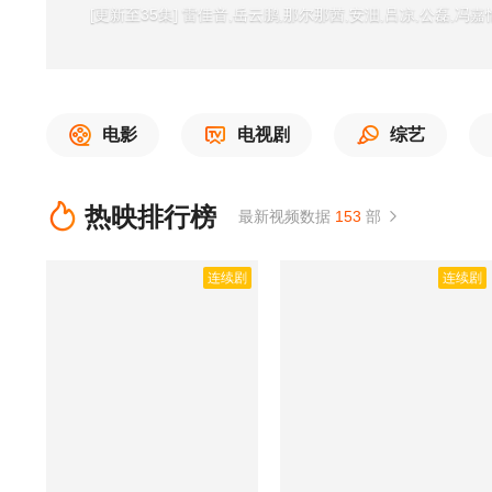
[更新至35集] 雷佳音,岳云鹏,那尔那茜,安沺,吕凉,公磊,冯嘉
电影
电视剧
综艺
热映排行榜
最新视频数据
153
部
连续剧
连续剧