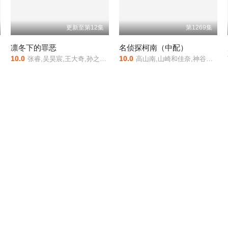
更新至第12集
第1269集
凛冬下的罪恶
名侦探柯南（中配）
10.0
10.0
张睿,吴昊宸,王大奇,孙之鸿,洪冰瑶,肖涵,嘉泽,李蒲赫,左腾云,何磊,王心嫚,李繁,苏宥辰,刘佳萌,洪爽,刘亭希,窦新豪,刘伟峰,刘朔豪,徐章
高山南,山崎和佳奈,神谷明,小山力也,林原惠美,山口胜平,田中秀幸,岛本须美,绪方贤一,堀川亮,松井菜樱子,宫村优子,岩居由希子,大谷育江,高木涉,高岛雅罗,堀之纪,立木文彦,小山茉美,三石琴乃,置鲇龙太郎,日高范子,池田秀一,古谷彻
幻片
恐怖片
战争片
喜剧片
纪录片
剧情片
战争片
科幻片