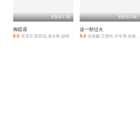
更新第17集
更新第33集
御廷谣
这一秒过火
6.0
5.0
吴谨言,陈哲远,梁永棋,赵昭仪,张南,郭品超,盛一伦,吴岱融,黄祖鑫,宋麒
张凌赫,王楚然,付辛博,徐振轩,鹤秋,王籽苏,胡杏儿,沙宝亮,吴莫愁,毛孩,鹿骐,苇青,刘令姿,康可人,陈东阳,黄博远,斓曦,张弓,金俊秀,陈欣予
电影
更多电影
动作片
爱情片
科
战争片
科幻片