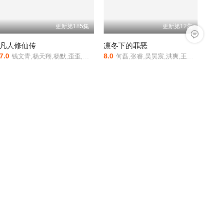
更新第185集
更新第12集
留言反馈
凡人修仙传
凛冬下的罪恶
心
7.0
8.0
5.0
钱文青,杨天翔,杨默,歪歪,谷江山,乔诗语,佟心竹
何磊,张睿,吴昊宸,洪爽,王大奇,嘉泽,孙之鸿,肖涵,左腾云,刘伟峰,王心嫚,窦新豪,苏宥辰,李繁,刘亭希,刘朔豪,洪冰瑶,刘佳萌,李蒲赫,徐章
电影排行榜
最新预告片
抢先版
科幻片
科幻片
1
凡人修仙传
2
名侦探柯南国语版
3
心动的信号 第九季
4
笑动剧场
5
蜘蛛侠：崭新之日