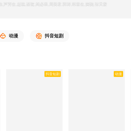
怡,芦芳生,赵魏,蔡鹭,阎必果,周美君,郭涛,韩童生,窦骁,张天爱
动漫
抖音短剧
抖音短剧
动漫