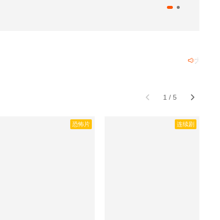
大家想要追
1
/
5
恐怖片
连续剧