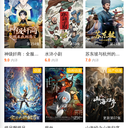
第154集
第59集
第16集
神级奸商：全服求我别薅了 动态漫画
水浒小剧
苏东坡与杭州的故事
9.0
6.0
7.0
内详
内详
内详
动漫
动画动漫
国产动漫
第153集
正片
更新第07集
师兄啊师兄
世外
山海经之山海归序