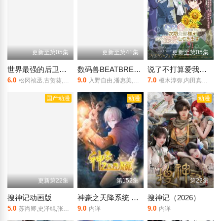
更新至第05集
更新至第41集
更新至第05集
世界最强的后卫～迷宫国的新人探索者～
数码兽BEATBREAK
说了不打算爱我的公爵继承人，不知为何对我宠爱有加
6.0
9.0
7.0
松冈祯丞,古贺葵,中村樱,石川由依,早见沙织,本渡枫,高尾奏音,相坂优歌
入野自由,潘惠美,黑泽朋世,田村睦心,关根有咲,久野美咲,阿座上洋平,滨野大辉,中井和哉
榎木淳弥,内田真礼,石川由依,木村良平,安济知佳,浪川大辅,铃木崚汰,齐藤壮马,石川界人,山村响,国府田麻理子,田村真
国产动漫
动漫
动漫
更新第22集
第152集
第22集
搜神记动画版
神豪之天降系统 动态漫画 第一季
搜神记（2026）
5.0
9.0
9.0
苏尚卿,史泽鲲,张惠霖,张雨濛
内详
内详