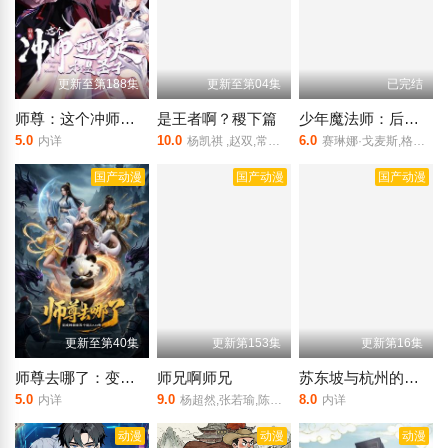
更新至第188集
更新至第04集
已完结
师尊：这个冲师逆徒才不是圣子动态漫
是王者啊？稷下篇
少年魔法师：后继者第三季
5.0
10.0
6.0
内详
杨凯祺 ,赵双,常蓉珊,张恩泽,张若冰
赛琳娜·戈麦斯,格雷格·萨克因
国产动漫
国产动漫
国产动漫
更新至第40集
更新第153集
更新第16集
师尊去哪了：变成神兽被五个徒儿rua秃
师兄啊师兄
苏东坡与杭州的故事
5.0
9.0
8.0
内详
杨超然,张若瑜,陈彦亦,安志,程玉珠,丁翔威,嗣航,刘英杰,王冰甜,姚铭舜,宋国庆,苗洋,张坤,桑毓泽
内详
动漫
动漫
动漫