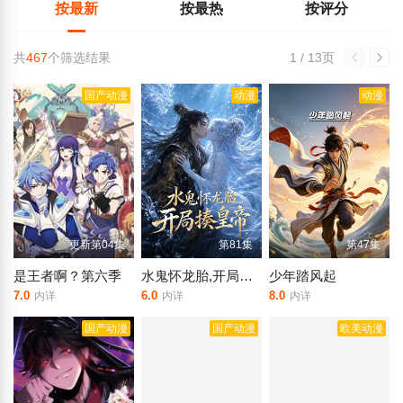
按最新
按最热
按评分
共
467
个筛选结果
1 / 13页
国产动漫
动漫
动漫
更新第04集
第81集
第47集
是王者啊？第六季
水鬼怀龙胎,开局揍皇帝
少年踏风起
7.0
6.0
8.0
内详
内详
内详
国产动漫
国产动漫
欧美动漫