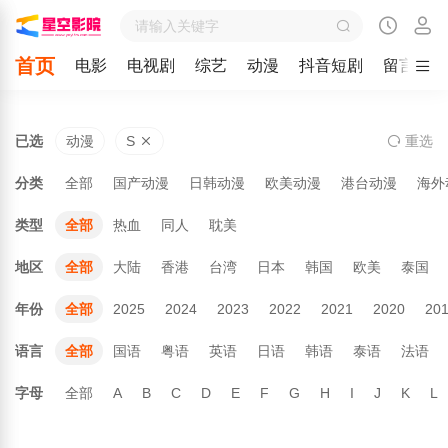
首页
电影
电视剧
综艺
动漫
抖音短剧
留言
已选
动漫
S
重
选
分类
全部
国产动漫
日韩动漫
欧美动漫
港台动漫
海外
类型
全部
热血
同人
耽美
地区
全部
大陆
香港
台湾
日本
韩国
欧美
泰国
年份
全部
2025
2024
2023
2022
2021
2020
20
语言
全部
国语
粤语
英语
日语
韩语
泰语
法语
字母
全部
A
B
C
D
E
F
G
H
I
J
K
L