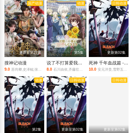
国产动漫
动漫
日韩动漫
更新至第22集
第5集
更新第02集
搜神记动漫
说了不打算爱我的公爵继承人 不知为何对我宠爱有加
死神 千年血战篇 -祸进谭
9.0
8.0
10.0
苏尚卿,史泽鲲,张惠霖,张雨濛
石川由依,齐藤壮马,石川界人
安元洋贵,雪野五月,梅原裕一郎,立木文彦,樫井笙人,稻田彻,大塚明夫,高木涉,桑岛法子,伊藤健太郎,杉田智和,丰口惠美,菅生隆之,三木真一郎,朴璐美,折笠富美子,森田成一,市来光弘,武内骏辅,置鲇龙太郎,Noriaki Sugiyama,小山刚志,诹访部顺一,小野坂昌也,松冈由贵,石川英郎,速水奖,长嶝高士,高木礼子,清都亚里沙,石冢小夜里
动漫
日韩动漫
日韩动漫
第2集
更新至第02集
更新至第02集