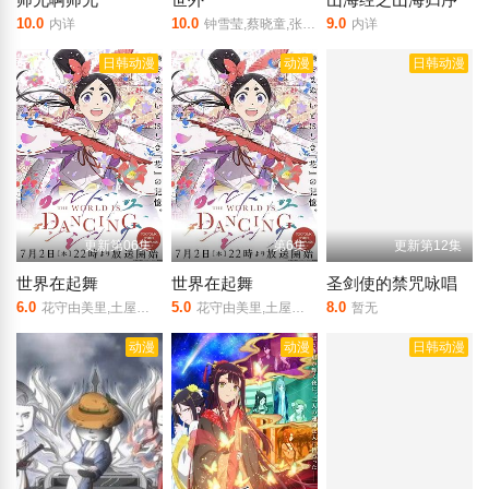
10.0
10.0
9.0
内详
钟雪莹,蔡晓童,张继聪
内详
日韩动漫
动漫
日韩动漫
更新第06集
第6集
更新第12集
世界在起舞
世界在起舞
圣剑使的禁咒咏唱
6.0
5.0
8.0
花守由美里,土屋神叶,内田真礼,朴璐美,樱井孝宏 Takahiro Sakurai,小西克幸 Katsuyuki Konishi,飞田展男,能登麻美子 Mamiko Noto,水濑祈 Inori Minase,石谷春贵,瀬戸芭月
花守由美里,土屋神叶,内田真礼,朴璐美,樱井孝宏 Takahiro Sakurai,小西克幸 Katsuyuki Konishi,飞田展男,能登麻美子 Mamiko Noto,水濑祈
暂无
动漫
动漫
日韩动漫