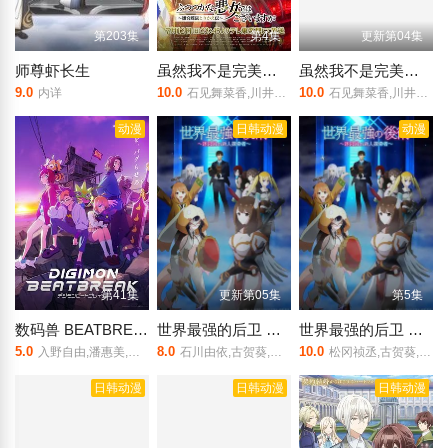
第203集
第4集
更新第04集
师尊虾长生
虽然我不是完美恶女～雏宫蝶鼠替换传
虽然我不是完美恶女～雏宫蝶鼠替换传～
9.0
10.0
10.0
内详
石见舞菜香,川井田夏海
石见舞菜香,川井田夏海,古川慎,梅原裕一郎,菱川花菜,尼克莱·法拉赫娜兹
动漫
日韩动漫
动漫
第41集
更新第05集
第5集
数码兽 BEATBREAK
世界最强的后卫 ～迷宫国的新人探索者～
世界最强的后卫 ～迷宫国的新人探索者
5.0
8.0
10.0
入野自由,潘惠美,黑泽朋世,田村睦心,关根有咲,久野美咲,阿座上洋平,滨野大辉,中井和哉
石川由依,古贺葵,松冈祯丞,早见沙织,本渡枫,相坂优歌,高尾奏音,中村樱
松冈祯丞,古贺葵,中村樱,石川由依,早见沙织,本渡枫,高尾奏音,相坂优歌
日韩动漫
日韩动漫
日韩动漫