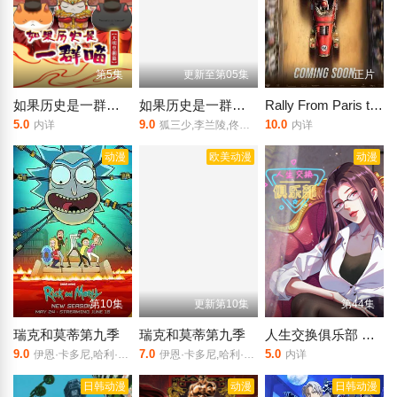
第5集
更新至第05集
正片
如果历史是一群喵 大明皇朝篇
如果历史是一群喵第十三季
Rally From Paris to the Pyramids
5.0
9.0
10.0
内详
狐三少,李兰陵,佟心竹,刘明月,叶知秋,阎么么,常蓉珊,李轻扬,闫夜桥
内详
动漫
欧美动漫
动漫
第10集
更新第10集
第44集
瑞克和莫蒂第九季
瑞克和莫蒂第九季
人生交换俱乐部 动态漫画
9.0
7.0
5.0
伊恩·卡多尼,哈利·贝尔登,萨拉·乔克
伊恩·卡多尼,哈利·贝尔登,萨拉·乔克,克里斯·帕内尔,斯宾瑟·格拉默
内详
日韩动漫
动漫
日韩动漫