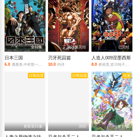
全12集
第26集完结
已完结
日本三国
刃牙死囚篇
人造人009涅墨西斯
6.0
10.0
8.0
潘惠美,中村悠一,福山润,小野贤章,津田美波,濑户麻沙美,山路和弘,长嶝高士,木村太飞
内详
梶裕贵,皆川纯子,宫野真守,早见沙织,杉田智和,安元洋贵,鹿糠光明,利根健太朗,林勇,山路和弘,中村悠一,日高里菜,细谷佳正,神谷浩史,井上喜久子,稻田彻,若山诗音,内田真礼,佐仓绫音,奈良彻,下野纮
日韩动漫
日韩动漫
动漫
更新至01集
完结
第10集
人妻之唇烧酒之味
忍者与杀手二人组的日常生活
忍者与杀手二人组的日常生活