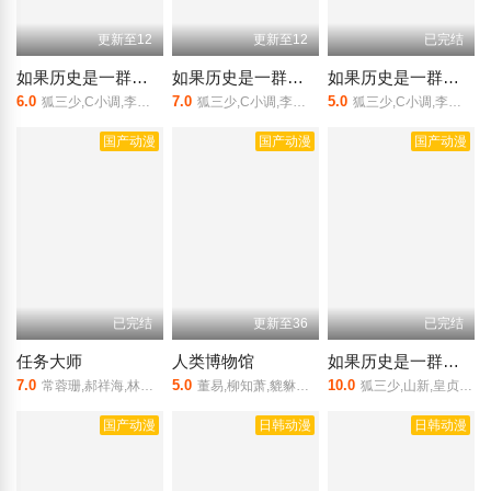
更新至12
更新至12
已完结
如果历史是一群喵第9季
如果历史是一群喵第8季
如果历史是一群喵第7季
6.0
7.0
5.0
狐三少,C小调,李轻扬,Tk菌,月夜桥
狐三少,C小调,李轻扬,Tk菌,月夜桥
狐三少,C小调,李轻扬,Tk菌,月夜桥
国产动漫
国产动漫
国产动漫
已完结
更新至36
已完结
任务大师
人类博物馆
如果历史是一群喵第4-5季
7.0
5.0
10.0
常蓉珊,郝祥海,林帽帽,薛成,皇贞季,图特哈蒙,叶知秋,邢子皓,吴晛
董易,柳知萧,貔貅肛,万纯,北炎,Kinsen,沉然,孙鹏,森中人,巫蛊悠悠
狐三少,山新,皇贞季,佟心竹,李兰陵,刘明月,杨凝,沈念如,闫夜桥,叶知秋,常蓉珊,李轻扬
国产动漫
日韩动漫
日韩动漫