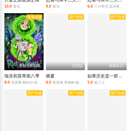
10.0
9.0
6.0
暂无
暂无
三川华月,花泽香菜,芹泽优,喜多村英梨,大久保瑠美
欧美动漫
国产动漫
国产动漫
更新至第03集
已完结
更新至12
瑞克和莫蒂第八季
燃夏
如果历史是一群喵第10季
8.0
8.0
5.0
克里斯·帕内尔,哈利·贝尔登,斯宾瑟·格拉默,萨拉·乔克,伊恩·卡多尼
姜英俊,李翰林,杨昕燃,貔貅肛,王聪,枫茗,魏一凡
狐三少
国产动漫
国产动漫
国产动漫