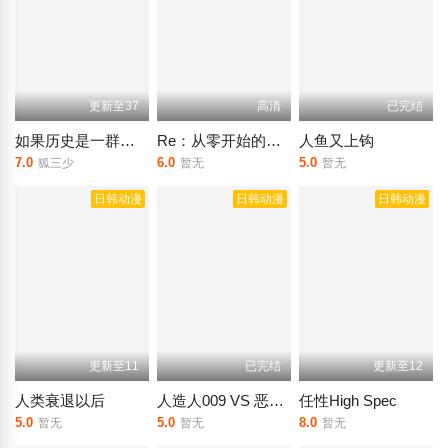
更新至37
高清
已完结
如果历史是一群喵第1-3季
Re：从零开始的异世界生活 Memory Snow
人鱼又上钩
7.0
6.0
5.0
狐三少
暂无
暂无
日韩动漫
日韩动漫
日韩动漫
更新至11
已完结
更新至12
人类衰退以后
人造人009 VS 恶魔人
任性High Spec
5.0
5.0
8.0
暂无
暂无
暂无