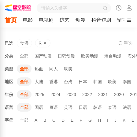
首页
电影
电视剧
综艺
动漫
抖音短剧
留言
已选
动漫
R
重
选
分类
全部
国产动漫
日韩动漫
欧美动漫
港台动漫
海外
类型
全部
热血
同人
耽美
地区
全部
大陆
香港
台湾
日本
韩国
欧美
泰国
年份
全部
2025
2024
2023
2022
2021
2020
20
语言
全部
国语
粤语
英语
日语
韩语
泰语
法语
字母
全部
A
B
C
D
E
F
G
H
I
J
K
L