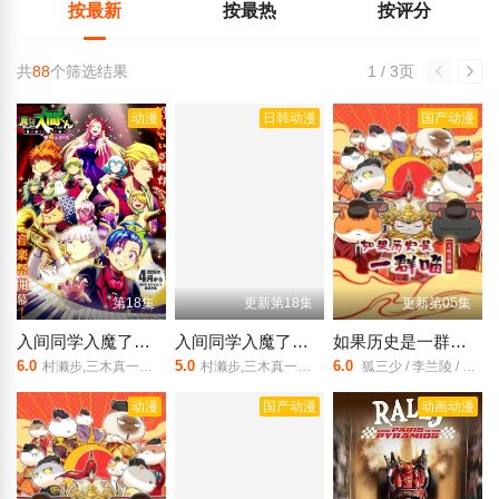
按最新
按最热
按评分
共
88
个筛选结果
1 / 3页
动漫
日韩动漫
国产动漫
第18集
更新第18集
更新第05集
入间同学入魔了第四季
入间同学入魔了！第四季
如果历史是一群喵 大明皇朝篇
6.0
5.0
6.0
村濑步,三木真一郎,朝井彩加,木村良平,佐藤拓也,柿原彻也,山谷祥生,大河元气,梶原岳人,吉永拓斗,土岐隼一,本渡枫,东山奈央,早见沙织,黑田崇矢,小野大辅,斋贺光希
村濑步,三木真一郎,朝井彩加,木村良平,佐藤拓也,柿原彻也,山谷祥生,大河元气,梶原岳人,吉永拓斗,土岐隼一,本渡枫,东山奈央,早见沙织,黑田崇矢,小野大辅,斋贺光希
狐三少 / 李兰陵 / 佟心竹 / 刘明月 / 叶知秋 / 阎么么 / 常蓉珊 / 李轻扬 / 闫夜桥
动漫
国产动漫
动画动漫