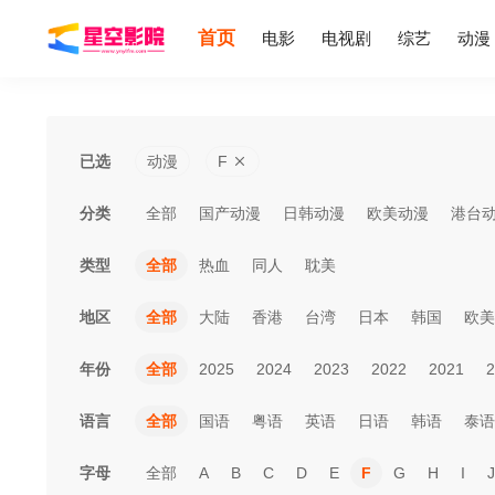
首页
电影
电视剧
综艺
动漫
已选
动漫
F
分类
全部
国产动漫
日韩动漫
欧美动漫
港台
类型
全部
热血
同人
耽美
地区
全部
大陆
香港
台湾
日本
韩国
欧美
年份
全部
2025
2024
2023
2022
2021
2
语言
全部
国语
粤语
英语
日语
韩语
泰语
字母
全部
A
B
C
D
E
F
G
H
I
J