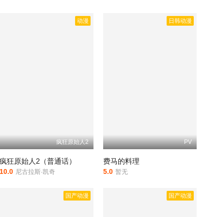
动漫
日韩动漫
疯狂原始人2
PV
疯狂原始人2（普通话）
费马的料理
10.0
5.0
尼古拉斯·凯奇
暂无
国产动漫
国产动漫