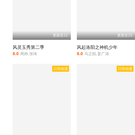
更新至12
更新至15
风灵玉秀第二季
风起洛阳之神机少年
8.0
8.0
周帅,张琦
马正阳,姜广涛
日韩动漫
日韩动漫