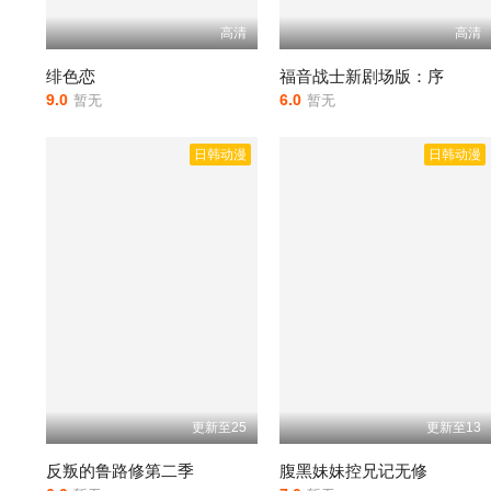
高清
高清
绯色恋
福音战士新剧场版：序
9.0
6.0
暂无
暂无
日韩动漫
日韩动漫
更新至25
更新至13
反叛的鲁路修第二季
腹黑妹妹控兄记无修