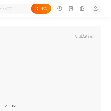
搜索
重
新筛
选
Z
0-9