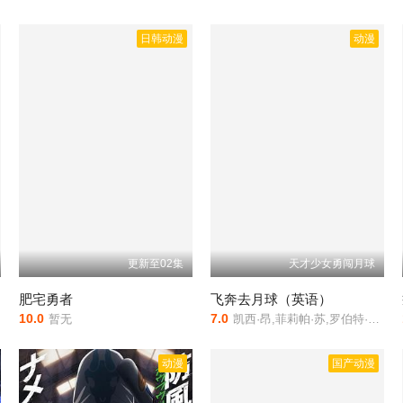
日韩动漫
动漫
更新至02集
天才少女勇闯月球
肥宅勇者
飞奔去月球（英语）
10.0
7.0
暂无
凯西·昂,菲莉帕·苏,罗伯特·邱,郑肯,约翰·赵
动漫
国产动漫