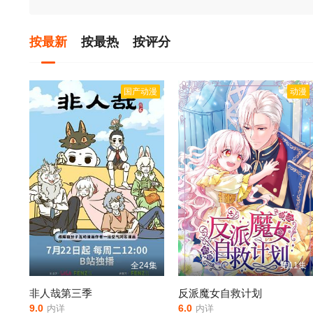
按最新
按最热
按评分
国产动漫
动漫
全24集
第11集
非人哉第三季
反派魔女自救计划
9.0
6.0
内详
内详