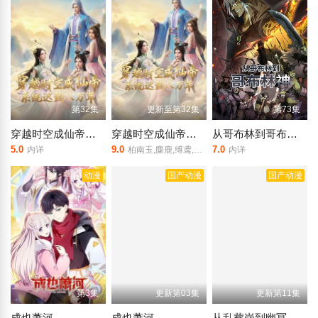
第32集
更新至第32集
第73集
穿越时空成仙帝，系统迟到八万年
穿越时空成仙帝，系统迟到八万年
从哥布林到哥布林神 动态漫画
5.0
9.0
7.0
内详
柏南玉,麋鹿,缚鸢,小猪阿姨
内详
动漫
国产动漫
国产动漫
第3集
更新第03集
更新第11集
成也萧河
成也萧河
从乱葬岗到幽冥之主