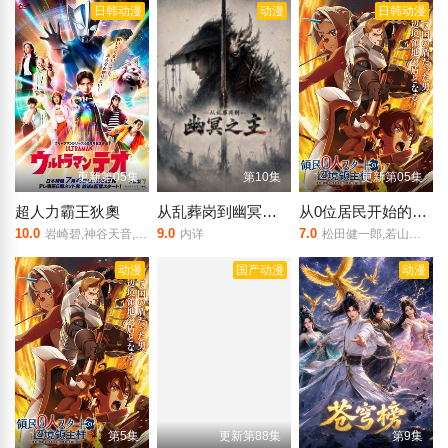
日韩动漫
动漫
日韩动漫
更新第05集
第10集
更新第05集
超人力霸王狄奧
从乱葬岗到幽冥之主
从0位居民开始的边境领主大人
10.0
9.0
7.0
岩崎碧,神谷天音,中田乃爱,上村侑,森本龙马,小林优,槙田雄司,福岛莉拉
内详
松田健一郎,若山诗音,坂泰斗,伊藤美来,白石晴香,福山润,安田陆矢,阿保玛利亚,鲸,日笠阳子,东山奈央
动漫
国产动漫
动漫
第5集
更新第88集
第9集