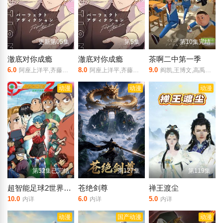
更新第05集
第5集
第10集完结
澈底对你成瘾
澈底对你成瘾
茶啊二中第一季
6.0
8.0
9.0
阿座上洋平,齐藤壮马
阿座上洋平,齐藤壮马
阎凯,王博文,高禹恒,李成,吕博,郭红进,姜峰,陈小龙,刘冰,邢原源,刘扬
动漫
动漫
动漫
第52集已完结
第127集
第119集
超智能足球2世界大赛篇
苍绝剑尊
禅王渡尘
10.0
6.0
5.0
内详
内详
内详
动漫
国产动漫
动漫