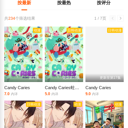
按最新
按最热
按评分
共
234
个筛选结果
1 / 7页
动漫
日韩动漫
日韩动漫
第17集
更新第16集
更新至第17集
Candy Caries
Candy Caries蛀在糖糖里
Candy Caries
7.0
5.0
9.0
内详
内详
内详
日韩动漫
动漫
动漫