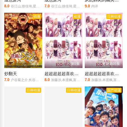
8.0
7.0
9.0
谷江山,徐佳琦,星潮,钱琛
谷江山,徐佳琦,星潮,钱琛,赵熠彤,孙路路,姜秋再,凌飞
内详
动漫
动漫
日韩动漫
第5集
第5集
更新第05集
炒翻天
超超超超超喜欢你的100个女朋友 第三季
超超超超超喜欢你的100个女朋友 第三季
7.0
8.0
7.0
户谷菊之介,长谷川育美
加藤涉,本渡枫,富田美忧
加藤涉,本渡枫,富田美忧,长绳麻理亚,濑户麻沙美,朝井彩加,上坂堇,进藤天音,三森铃子,高桥李依,Lynn,高尾奏音,石原夏织,竹达彩奈,千叶繁,上田祐司
日韩动漫
日韩动漫
国产动漫