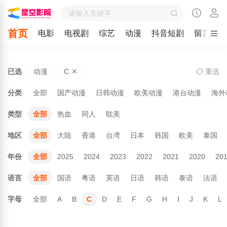
首页
电影
电视剧
综艺
动漫
抖音短剧
留言
已选
动漫
C
重
选
分类
全部
国产动漫
日韩动漫
欧美动漫
港台动漫
海外
类型
全部
热血
同人
耽美
地区
全部
大陆
香港
台湾
日本
韩国
欧美
泰国
年份
全部
2025
2024
2023
2022
2021
2020
20
语言
全部
国语
粤语
英语
日语
韩语
泰语
法语
字母
全部
A
B
C
D
E
F
G
H
I
J
K
L