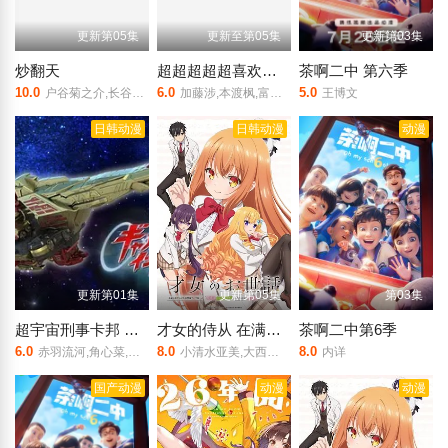
更新第05集
更新至第05集
更新第03集
炒翻天
超超超超超喜欢你的100个女朋友第三季
茶啊二中 第六季
10.0
6.0
5.0
户谷菊之介,长谷川育美,天崎滉平,市道真央 Mao Ichimichi,樱井孝宏,村田太志,小林裕介,杉田智和 Tomokazu Sugita,天田益男,津田健次郎
加藤涉,本渡枫,富田美忧,长绳麻理亚,濑户麻沙美,朝井彩加,上坂堇,进藤天音,三森铃子,高桥李依,Lynn,高尾奏音,石原夏织,竹达彩奈,千叶繁,上田祐司
王博文
日韩动漫
日韩动漫
动漫
更新第01集
更新第05集
第03集
超宇宙刑事卡邦 无限 外传
才女的侍从 在满是高岭之花的贵族学校暗中照顾
茶啊二中第6季
6.0
8.0
8.0
赤羽流河,角心菜,安井谦太郎,松永有纮,有坂心花,安田启人,谷田拉娜,入山杏奈,子安武人
小清水亚美,大西沙织,小原好美,上村祐翔,土屋李央
内详
国产动漫
动漫
动漫