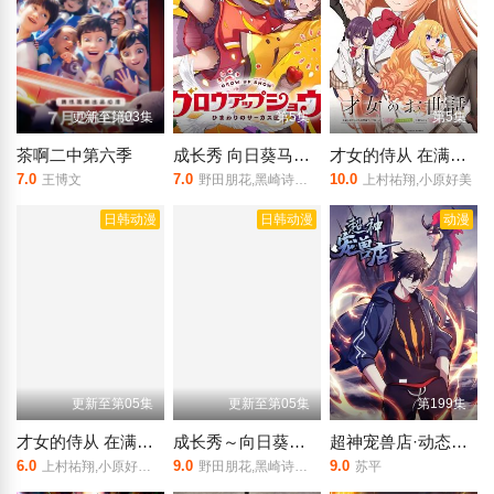
更新至第03集
第5集
第5集
茶啊二中第六季
成长秀 向日葵马戏团
才女的侍从 在满是高岭之花的贵族学校暗中照顾（毫无生活自理能力的）学院第一大小姐
7.0
7.0
10.0
王博文
野田朋花,黑崎诗织,小山内怜央
上村祐翔,小原好美
日韩动漫
日韩动漫
动漫
更新至第05集
更新至第05集
第199集
才女的侍从 在满是高岭之花的贵族学校暗中照顾（毫无生活自理能力的）学院第一大小姐
成长秀～向日葵马戏团～
超神宠兽店·动态漫画
6.0
9.0
9.0
上村祐翔,小原好美,大西沙织,土屋李央,小清水亚美
野田朋花,黑崎诗织,小山内怜央,安堂奈奈子,楠木灯,夏吉优子,镰仓有那,岩桥由佳,茅野爱衣,钉宫理惠
苏平