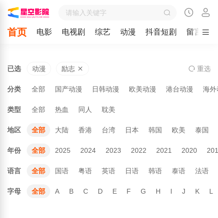
首页
电影
电视剧
综艺
动漫
抖音短剧
留言
已选
动漫
励志
重
选
分类
全部
国产动漫
日韩动漫
欧美动漫
港台动漫
海外
类型
全部
热血
同人
耽美
地区
全部
大陆
香港
台湾
日本
韩国
欧美
泰国
年份
全部
2025
2024
2023
2022
2021
2020
20
语言
全部
国语
粤语
英语
日语
韩语
泰语
法语
字母
全部
A
B
C
D
E
F
G
H
I
J
K
L