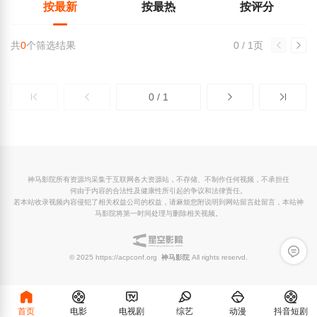
按最新
按最热
按评分
共
0
个筛选结果
0 / 1页
0 / 1
神马影院所有资源均采集于互联网各大资源站，不存储、不制作任何视频，不承担任
何由于内容的合法性及健康性所引起的争议和法律责任。
若本站收录视频内容侵犯了相关权益公司的权益，请麻烦您附说明到网站留言处留言，本站神
马影院将第一时间处理与删除相关视频。
留言反
© 2025 https://acpconf.org
神马影院
All rights reservd.
首页
电影
电视剧
综艺
动漫
抖音短剧