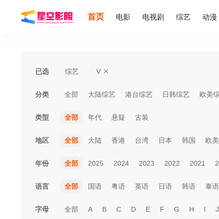
首页
电影
电视剧
综艺
动漫
已选
综艺
V
分类
全部
大陆综艺
港台综艺
日韩综艺
欧美
类型
全部
年代
悬疑
古装
地区
全部
大陆
香港
台湾
日本
韩国
欧美
年份
全部
2025
2024
2023
2022
2021
2
语言
全部
国语
粤语
英语
日语
韩语
泰语
字母
全部
A
B
C
D
E
F
G
H
I
J