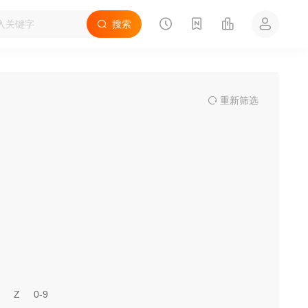
搜索
重
新筛
选
Z
0-9