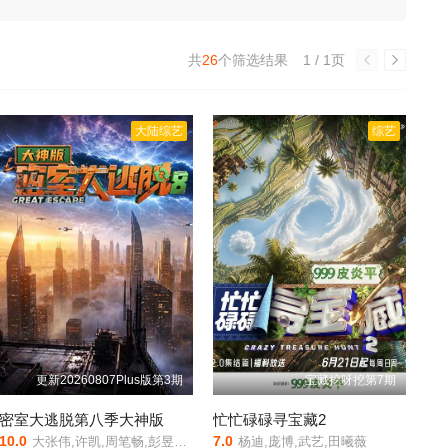
共
26
个筛选结果
1 / 1页
大陆综艺
综艺
更新20260807Plus版第3期
宝藏挖呀挖第7期
密室大逃脱第八季大神版
忙忙碌碌寻宝藏2
10.0
7.0
大张伟,许凯,周笔畅,彭昱畅,张真源,陈哲远
杨迪,庞博,武艺,田曦薇