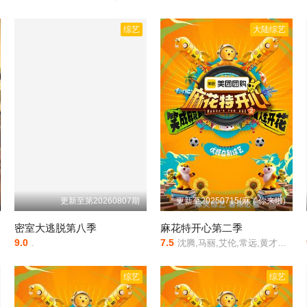
综艺
大陆综艺
更新至第20260807期
更新至20250715(麻丫你来啦)
密室大逃脱第八季
麻花特开心第二季
9.0
7.5
亚
.
沈腾,马丽,艾伦,常远,黄才伦,许文赫,刘同,冯满,朱博岩 ,白客,陈鹤一,范丞丞,冯秦川,龚俊,郭祥鹏,胡先煦,黄渤,贾冰,李海银,林一,刘思维,毛晓彤,彭昱畅,乔杉,宋小宝,马嘉祺,丁程鑫,宋亚轩,刘耀文,张真源,严浩翔,贺峻霖,宋妍霏,陶亮,王成思,王建华,王智,许吴彬,杨超越,尹正,于洋,张一鸣,章若楠,赵小棠,周大勇,庄达菲,左凌峰
综艺
综艺