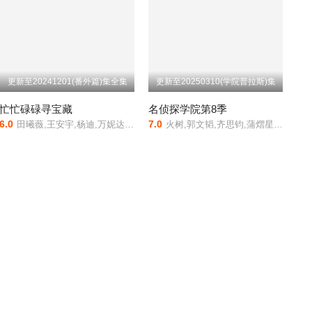
更新至20241201(番外篇)集全集
更新至20250310(学院普拉斯)集
忙忙碌碌寻宝藏
名侦探学院第8季
6.0
7.0
田曦薇,王安宇,杨迪,万妮达,武艺,孙阳,庞博
火树,郭文韬,齐思钧,蒲熠星,罗予彤,周峻纬,曹恩齐,李晋晔,唐九洲,石凯,何运晨,邵明明,韩潇