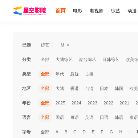
首页
电影
电视剧
综艺
动漫
已选
综艺
M
分类
全部
大陆综艺
港台综艺
日韩综艺
欧美
类型
全部
年代
悬疑
古装
地区
全部
大陆
香港
台湾
日本
韩国
欧美
年份
全部
2025
2024
2023
2022
2021
2
语言
全部
国语
粤语
英语
日语
韩语
泰语
字母
全部
A
B
C
D
E
F
G
H
I
J