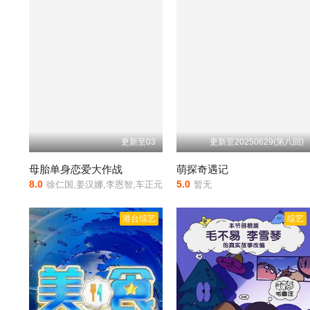
更新至03
更新至20250629(第八回)
母胎单身恋爱大作战
萌探奇遇记
8.0
5.0
徐仁国,姜汉娜,李恩智,车正元
暂无
港台综艺
综艺