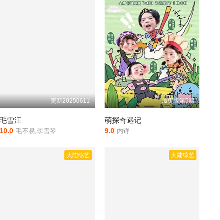
更新20250611
加更版第5期
毛雪汪
萌探奇遇记
10.0
9.0
毛不易,李雪琴
内详
大陆综艺
大陆综艺