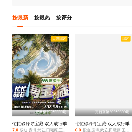
按最新
按最热
按评分
大陆综艺
综艺
更新至20260809期
更新至第20260809期
忙忙碌碌寻宝藏·双人成行季
忙忙碌碌寻宝藏·双人成行季
7.0
6.0
杨迪,庞博,武艺,田曦薇,王安宇,黄子弘凡,李维嘉,黄明昊,胡一天,吴昕,孙阳,孙阳,Sunny,Sun
杨迪,庞博,武艺,田曦薇,王安宇,黄子弘凡,李维嘉,黄明昊,胡一天,吴昕,孙阳,孙阳 Sunny Sun