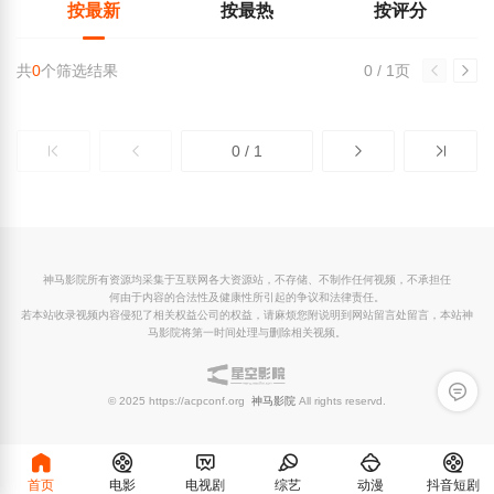
按最新
按最热
按评分
共
0
个筛选结果
0 / 1页
0 / 1
神马影院所有资源均采集于互联网各大资源站，不存储、不制作任何视频，不承担任
何由于内容的合法性及健康性所引起的争议和法律责任。
若本站收录视频内容侵犯了相关权益公司的权益，请麻烦您附说明到网站留言处留言，本站神
马影院将第一时间处理与删除相关视频。
留言反
© 2025 https://acpconf.org
神马影院
All rights reservd.
首页
电影
电视剧
综艺
动漫
抖音短剧