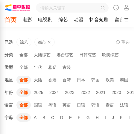
首页
电影
电视剧
综艺
动漫
抖音短剧
留言
已选
综艺
都市
重
选
分类
全部
大陆综艺
港台综艺
日韩综艺
欧美综艺
类型
全部
年代
悬疑
古装
地区
全部
大陆
香港
台湾
日本
韩国
欧美
泰国
年份
全部
2025
2024
2023
2022
2021
2020
20
语言
全部
国语
粤语
英语
日语
韩语
泰语
法语
字母
全部
A
B
C
D
E
F
G
H
I
J
K
L