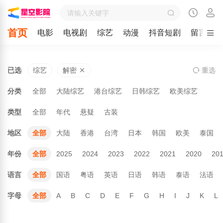
首页
电影
电视剧
综艺
动漫
抖音短剧
留言
已选
综艺
解密
重
选
分类
全部
大陆综艺
港台综艺
日韩综艺
欧美综艺
类型
全部
年代
悬疑
古装
地区
全部
大陆
香港
台湾
日本
韩国
欧美
泰国
年份
全部
2025
2024
2023
2022
2021
2020
20
语言
全部
国语
粤语
英语
日语
韩语
泰语
法语
字母
全部
A
B
C
D
E
F
G
H
I
J
K
L