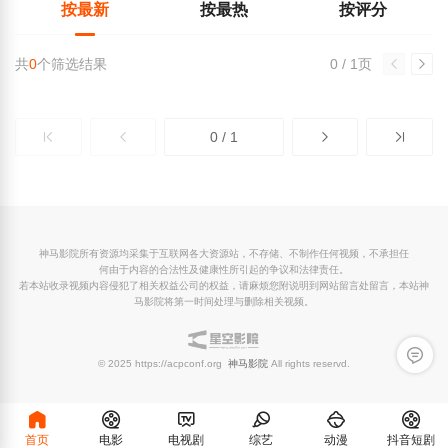
按最新
按最热
按评分
共
0
个筛选结果
0 / 1页
0 / 1
神马影院所有资源均采集于互联网各大资源站，不存储、不制作任何视频，不承担任
何由于内容的合法性及健康性所引起的争议和法律责任。
若本站收录视频内容侵犯了相关权益公司的权益，请麻烦您附说明到网站留言处留言，本站神
马影院将第一时间处理与删除相关视频。
留言反
© 2025 https://acpconf.org
神马影院
All rights reservd.
首页
电影
电视剧
综艺
动漫
抖音短剧