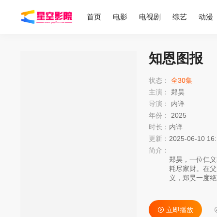
首页
电影
电视剧
综艺
动漫
知恩图报
状态：
全30集
主演：
郑昊
导演：
内详
年份：
2025
时长：
内详
更新：
2025-06-10 16
简介：
郑昊，一位仁义
耗尽家财。在父
义，郑昊一度绝
治了村民。
立即播放