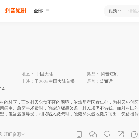
抖音短剧
全部
视频
地区：
中国大陆
类型：
抖音短剧
上映：
于2025中国大陆首播
语言：
普通话
:14
村的村医，面对村民欠债不还的困境，依然坚守医者仁心，为村民垫付医
亲病重、急需手术费时，他被迫烧毁欠条，村民却仍不借钱。面对村民的
望，但当瘟疫爆发，村民陷入恐慌时，他毅然决然地挺身而出，凭借祖传
旺旺资源