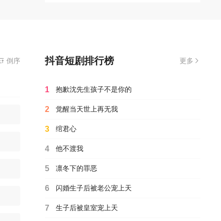
抖音短剧排行榜
观看播放知恩图报全集完整版,无需安装播放器
倒序
更多
1
抱歉沈先生孩子不是你的
2
觉醒当天世上再无我
3
绾君心
4
他不渡我
5
凛冬下的罪恶
6
闪婚生子后被老公宠上天
7
生子后被皇室宠上天