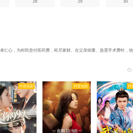
28
29
30
者仁心，为村民垫付医药费，耗尽家财。在父亲病重、急需手术费时，他
，但当瘟疫爆发，村民陷入恐慌时，他毅然决然地挺身而出，凭借祖传药
助院线：策驰影院，星辰影院，星空影院，西瓜影院，抖音短剧视频等4
抖音短剧
抖音短剧
抖