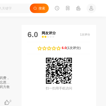
搜索
6.0
网友评分
1次评分
很差
较差
还行
推荐
力荐
6.0
(
1次评分
)
药费，
忘恩负
药方救
扫一扫用手机访问
0