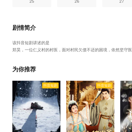
25
26
27
剧情简介
该抖音短剧讲述的是
郑昊，一位仁义村的村医，面对村民欠债不还的困境，依然坚守医
烧毁欠条，村民却仍不借钱。面对村民的忘恩负义，郑昊一度绝望
治了村民。
为你推荐
，知恩图报是由内详执导,郑昊等人主演的,于2025年上映。
相关赞
集完整版资源免费在线观看。
抖音短剧
抖音短剧