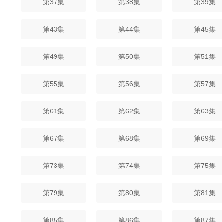
第37集
第38集
第39集
第43集
第44集
第45集
第49集
第50集
第51集
第55集
第56集
第57集
第61集
第62集
第63集
第67集
第68集
第69集
第73集
第74集
第75集
第79集
第80集
第81集
第85集
第86集
第87集