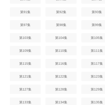
第91集
第92集
第93集
第97集
第98集
第99集
第103集
第104集
第105集
第109集
第110集
第111集
第115集
第116集
第117集
第121集
第122集
第123集
第127集
第128集
第129集
第133集
第134集
第135集