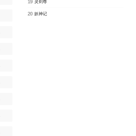
19
灵剑尊
20
妖神记
集
集
集
集
集
集
集