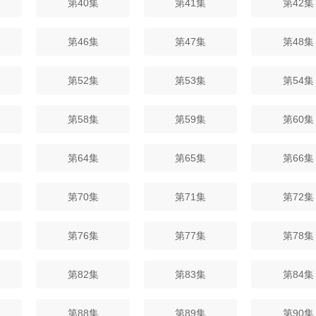
第40集
第41集
第42集
第46集
第47集
第48集
第52集
第53集
第54集
第58集
第59集
第60集
第64集
第65集
第66集
第70集
第71集
第72集
第76集
第77集
第78集
第82集
第83集
第84集
第88集
第89集
第90集