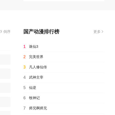
国产动漫排行榜
免费在线观看播放炼气十万年动漫全集完整版,无需安装播放器
倒序
更多
1
诛仙3
2
完美世界
3
凡人修仙传
4
武神主宰
5
仙逆
6
牧神记
7
师兄啊师兄