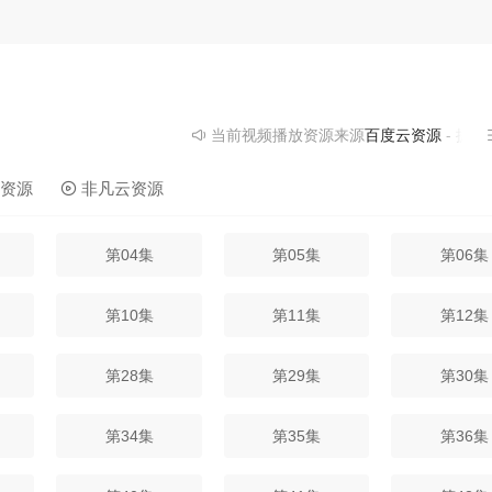
当前视频播放资源来源
百度云资源
- 提供为您
资源
非凡云资源
第04集
第05集
第06集
第10集
第11集
第12集
第28集
第29集
第30集
第34集
第35集
第36集