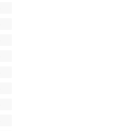
集
集
集
集
集
集
集
集