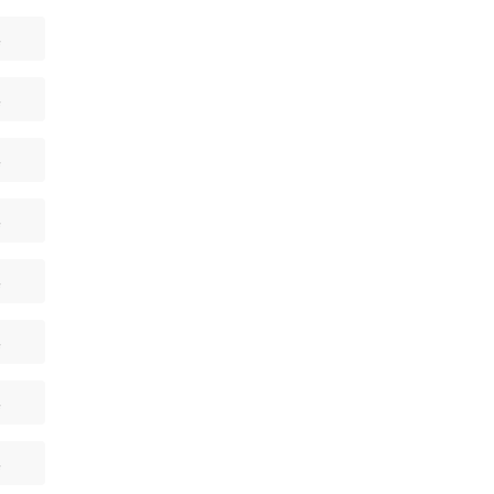
集
集
集
集
集
集
集
集