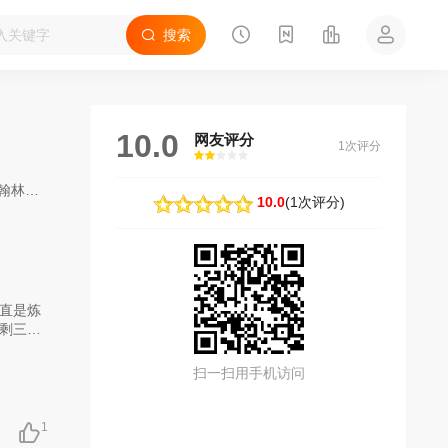
搜索
10.0
网友评分
1次评分
很差
较差
还行
推荐
力荐
翰林
闫子蔚
胡正健
叙白
家明
康潇文
三羊
易湫
梅媛菲
凃雄
10.0
(
1次评分
)
直是炼
剩三五
徐阳修
前！究
扫一扫用手机访问
1