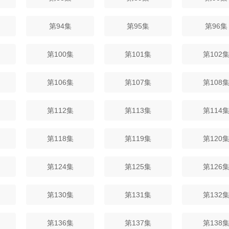
第94集
第95集
第96集
第100集
第101集
第102
第106集
第107集
第108
第112集
第113集
第114
第118集
第119集
第120
第124集
第125集
第126
第130集
第131集
第132
第136集
第137集
第138