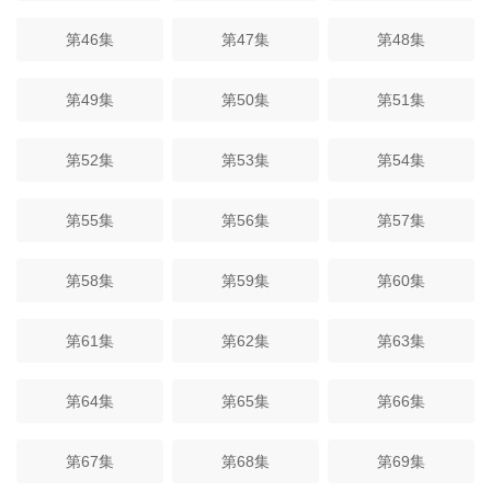
第46集
第47集
第48集
第49集
第50集
第51集
第52集
第53集
第54集
第55集
第56集
第57集
第58集
第59集
第60集
第61集
第62集
第63集
第64集
第65集
第66集
第67集
第68集
第69集