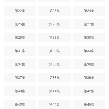
第22集
第23集
第24集
第25集
第26集
第27集
第28集
第29集
第30集
第31集
第32集
第33集
第34集
第35集
第36集
第37集
第38集
第39集
第40集
第41集
第42集
第43集
第44集
第45集