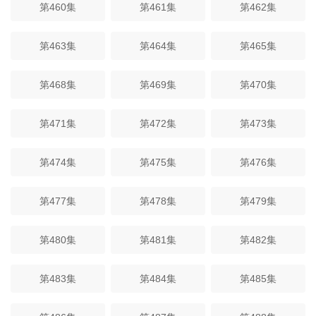
第460集
第461集
第462集
第463集
第464集
第465集
第468集
第469集
第470集
第471集
第472集
第473集
第474集
第475集
第476集
第477集
第478集
第479集
第480集
第481集
第482集
第483集
第484集
第485集