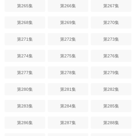
第265集
第266集
第267集
第268集
第269集
第270集
第271集
第272集
第273集
第274集
第275集
第276集
第277集
第278集
第279集
第280集
第281集
第282集
第283集
第284集
第285集
第286集
第287集
第288集