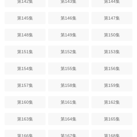
第142集
第143集
第144集
第145集
第146集
第147集
第148集
第149集
第150集
第151集
第152集
第153集
第154集
第155集
第156集
第157集
第158集
第159集
第160集
第161集
第162集
第163集
第164集
第165集
第166集
第167集
第168集