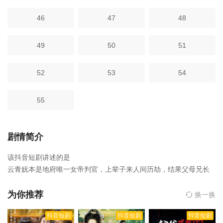
46
47
48
49
50
51
52
53
54
55
剧情简介
该抖音短剧讲述的是
云青妩本是地府唯一女帝判官，上辈子来人间历劫，结果父母兄长
被奸臣所害战死沙场忠骨蒙冤，咽不下这口气的云青妩决定重返人
间为父母报仇，于是找到一个人间被做成活人煞的小倒霉蛋借尸还
为你推荐
换一换
魂。结果云青妩一睁眼发现她嫁给了自己曾在凡间时的青梅竹马厌
抖音短剧
抖音短剧
抖音短剧
王萧沉砚。而同样背负着血海深仇一心要为云家翻案复仇的萧沉