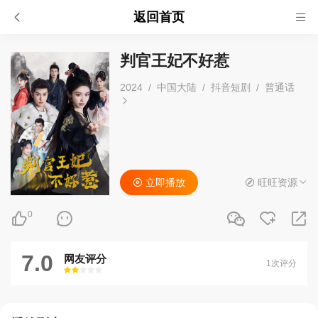
返回首页
判官王妃不好惹
2024
/
中国大陆
/
抖音短剧
/
普通话
立即播放
旺旺资源
0
7.0
网友评分
1次评分
很差
较差
还行
推荐
力荐