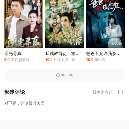
砚，看着从棺材里复活的面若娇花实则心狠手辣的王妃，一边忌惮
一边又颇感熟悉忍不住亲近。
，判官王妃不好惹是由内详执导,云青妩等人主演的,于2024年上映。
相关赞助院线：策驰影院，星辰影院，星空影院，西瓜影院，抖音
短剧视频等40集全集完整版资源免费在线观看。
全66集
全81集
全60集
逆光寻真
我截教首徒，靠师弟师妹无敌
爸爸不允许我谈恋爱
6.0
10.0
10.0
王石,贺颖怡
杜江山,唐一晗
李悦暄
换一换
影迷评论
我也来点评一下！
对不起，评论暂时关闭